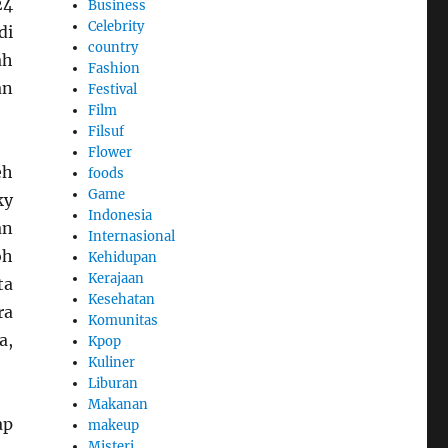
24
Business
Celebrity
di
country
ah
Fashion
an
Festival
Film
Filsuf
Flower
eh
foods
Game
ky
Indonesia
an
Internasional
oh
Kehidupan
Kerajaan
ta
Kesehatan
ra
Komunitas
a,
Kpop
Kuliner
Liburan
Makanan
ap
makeup
Misteri