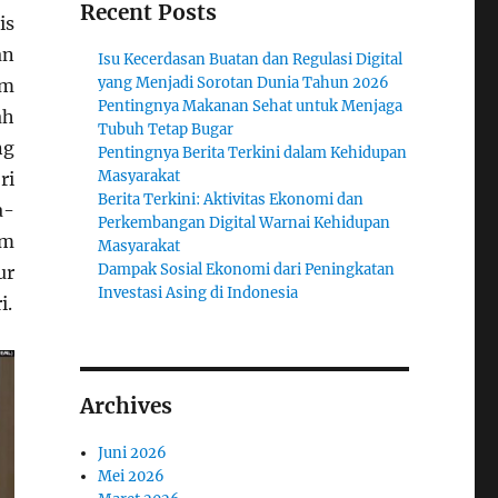
Recent Posts
is
an
Isu Kecerdasan Buatan dan Regulasi Digital
yang Menjadi Sorotan Dunia Tahun 2026
am
Pentingnya Makanan Sehat untuk Menjaga
ah
Tubuh Tetap Bugar
ng
Pentingnya Berita Terkini dalam Kehidupan
Masyarakat
ri
Berita Terkini: Aktivitas Ekonomi dan
a-
Perkembangan Digital Warnai Kehidupan
om
Masyarakat
Dampak Sosial Ekonomi dari Peningkatan
ur
Investasi Asing di Indonesia
i.
Archives
Juni 2026
Mei 2026