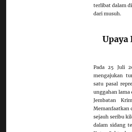
terlibat dalam 
dari musuh.
Upaya 
Pada 25 Juli 
mengajukan tun
satu pasal rep
unggahan lama d
Jembatan Krim
Memanfaatkan da
sejauh seribu ki
dalam sidang t