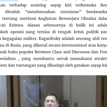
rkan terhadap sosiolog sayap kiri terkemuka Bor
Ia dituduh “membenarkan terorisme” berdasark
tentang motivasi Angkatan Bersenjata Ukraina dal
tan Krimea. Alasan sebenarnya di balik ini adal
okoh oposisi yang tersisa di tengah krisis politik ya
 kegagalan militer. Kagarlitsky adalah seorang ahli teo
ma di Rusia, yang dikenal secara internasional atas kary
suk buku populer Between Class and Discourse dan Fr
perialism , yang membantu untuk memahami strukt
ern dan tantangan yang dihadapi oleh gerakan sayap kir