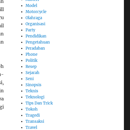
an
Model
ll
Motorcycle
ru
Olahraga
Organisasi
il
Party
an
Pendidikan
an
Pengetahuan
Peradaban
Phone
Politik
eh
Resep
Sejarah
u-
Seni
i,
Sinopsis
in
Teknis
Teknologi
ya
Tips Dan Trick
gi
Tokoh
Tragedi
Transaksi
Travel