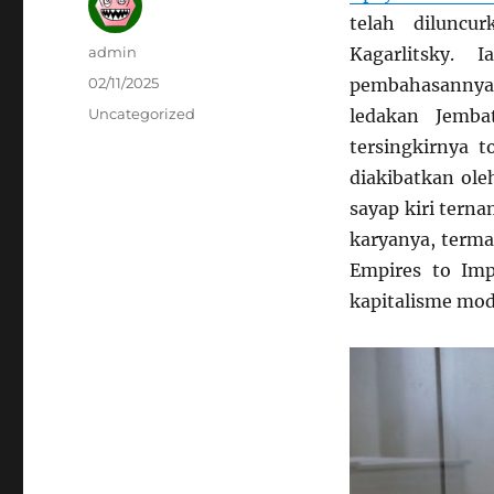
telah diluncu
Author
admin
Kagarlitsky. 
Posted
02/11/2025
pembahasannya 
on
Categories
Uncategorized
ledakan Jemba
tersingkirnya t
diakibatkan oleh
sayap kiri terna
karyanya, terma
Empires to Im
kapitalisme mod