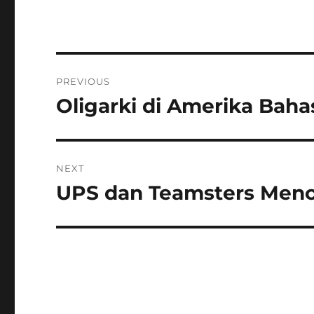
Navigasi
PREVIOUS
pos
Oligarki di Amerika Ba
Previous
post:
NEXT
UPS dan Teamsters Menc
Next
post: