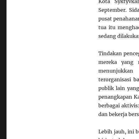
Kota Syktyvka
September. Sida
pusat penahanan
tua itu mengha
sedang dilakuka
Tindakan penceg
mereka yang m
menunjukkan 
terorganisasi b
publik lain yan
penangkapan Ka
berbagai aktivi
dan bekerja ber
Lebih jauh, ini