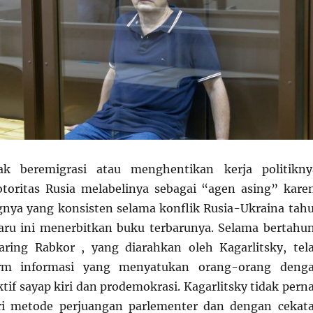
dak beremigrasi atau menghentikan kerja politikny
toritas Rusia melabelinya sebagai “agen asing” kare
gnya yang konsisten selama konflik Rusia-Ukraina tah
aru ini menerbitkan buku terbarunya. Selama bertahu
aring Rabkor , yang diarahkan oleh Kagarlitsky, tel
orm informasi yang menyatukan orang-orang deng
tif sayap kiri dan prodemokrasi. Kagarlitsky tidak pern
i metode perjuangan parlementer dan dengan cekat