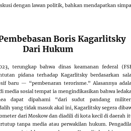
diskusi dengan lawan politik, bahkan mendapatkan simpa
Pembebasan Boris Kagarlitsky
Dari Hukum
2023, terungkap bahwa dinas keamanan federal (FS
tutan pidana terhadap Kagarlitsky berdasarkan sal
resif baru — “pembenaran terorisme.” Alasannya adal
i media sosial tempat ia mengindikasikan bahwa ledak
ea dapat dipahami “dari sudut pandang militer
lih yang tidak masuk akal ini, Kagarlitsky segera diba
lometer dari Moskow dan diadili di kota kecil di daerah it
ertutup tanpa media atau perwakilan hukum. Pengadil