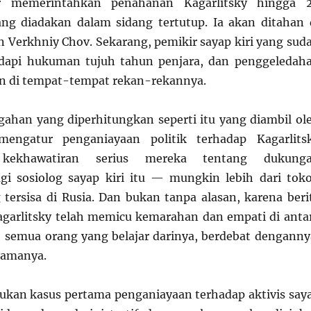
r memerintahkan penahanan Kagarlitsky hingga 
ng diadakan dalam sidang tertutup. Ia akan ditahan 
 Verkhniy Chov. Sekarang, pemikir sayap kiri yang sud
dapi hukuman tujuh tahun penjara, dan penggeledah
n di tempat-tempat rekan-rekannya.
ahan yang diperhitungkan seperti itu yang diambil ol
engatur penganiayaan politik terhadap Kagarlits
kekhawatiran serius mereka tentang dukung
agi sosiolog sayap kiri itu — mungkin lebih dari tok
g tersisa di Rusia. Dan bukan tanpa alasan, karena beri
garlitsky telah memicu kemarahan dan empati di anta
s: semua orang yang belajar darinya, berdebat denganny
samanya.
 bukan kasus pertama penganiayaan terhadap aktivis say