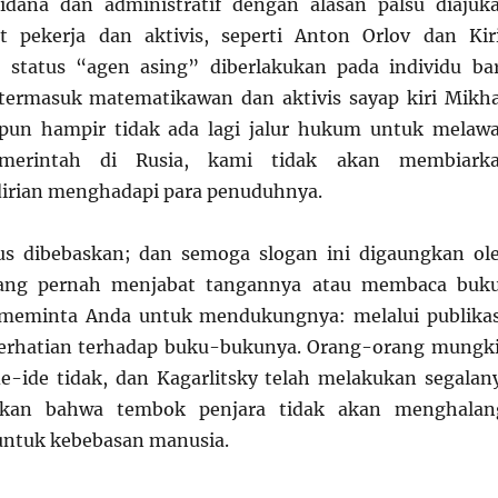
pidana dan administratif dengan alasan palsu diajuk
t pekerja dan aktivis, seperti Anton Orlov dan Kiri
n status “agen asing” diberlakukan pada individu ba
termasuk matematikawan dan aktivis sayap kiri Mikha
pun hampir tidak ada lagi jalur hukum untuk melaw
emerintah di Rusia, kami tidak akan membiark
dirian menghadapi para penuduhnya.
rus dibebaskan; dan semoga slogan ini digaungkan ol
ang pernah menjabat tangannya atau membaca buk
meminta Anda untuk mendukungnya: melalui publikas
perhatian terhadap buku-bukunya. Orang-orang mungk
ide-ide tidak, dan Kagarlitsky telah melakukan segalan
kan bahwa tembok penjara tidak akan menghalan
untuk kebebasan manusia.