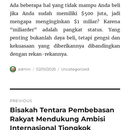
Ada beberapa hal yang tidak mampu Anda beli
jika Anda sudah memiliki $500 juta, jadi
mengapa menginginkan $1 miliar? Karena
“miliarder” adalah pangkat status. Yang
penting bukanlah daya beli, tetapi gengsi dan
kekuasaan yang diberikannya dibandingkan
dengan rekan-rekannya.
Author
Posted
Categories
admin
02/10/2025
Uncategorized
on
Navigasi
PREVIOUS
pos
Bisakah Tentara Pembebasan
Previous
post:
Rakyat Mendukung Ambisi
Internasional Tiongkok