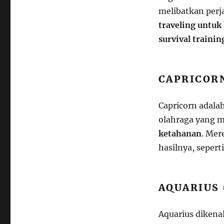
melibatkan perja
traveling untuk
survival trainin
CAPRICORN
Capricorn adala
olahraga yang m
ketahanan
. Mer
hasilnya, sepert
AQUARIUS 
Aquarius dikena