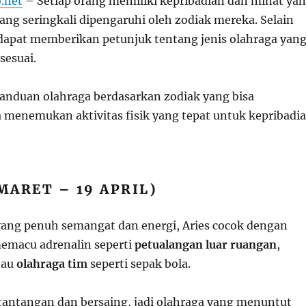
.net
– Setiap orang memiliki kepribadian dan minat ya
ang seringkali dipengaruhi oleh zodiak mereka. Selain
a dapat memberikan petunjuk tentang jenis olahraga yan
sesuai.
panduan olahraga berdasarkan zodiak yang bisa
enemukan aktivitas fisik yang tepat untuk kepribadi
 MARET – 19 APRIL)
yang penuh semangat dan energi, Aries cocok dengan
emacu adrenalin seperti
petualangan luar ruangan
,
tau
olahraga tim
seperti sepak bola.
tantangan dan bersaing, jadi olahraga yang menuntut