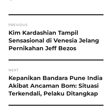
on
Navigasi
PREVIOUS
pos
Kim Kardashian Tampil
Previous
post:
Sensasional di Venesia Jelang
Pernikahan Jeff Bezos
NEXT
Kepanikan Bandara Pune India
Next
post:
Akibat Ancaman Bom: Situasi
Terkendali, Pelaku Ditangkap