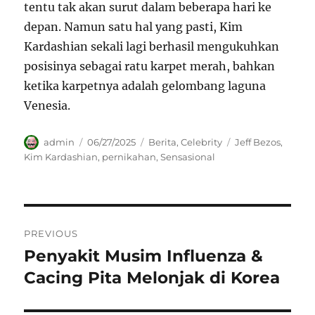
tentu tak akan surut dalam beberapa hari ke
depan. Namun satu hal yang pasti, Kim
Kardashian sekali lagi berhasil mengukuhkan
posisinya sebagai ratu karpet merah, bahkan
ketika karpetnya adalah gelombang laguna
Venesia.
Author
Posted
Categories
Tags
admin
06/27/2025
Berita
,
Celebrity
Jeff Bezos
,
on
Kim Kardashian
,
pernikahan
,
Sensasional
Navigasi
PREVIOUS
pos
Penyakit Musim Influenza &
Previous
post:
Cacing Pita Melonjak di Korea