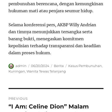
pembunuhan berencana, dengan kemungkinan
hukuman mati atau penjara seumur hidup.
Selama konferensi pers, AKBP Willy Andrian
dan timnya menunjukkan tersangka serta
barang bukti, menegaskan komitmen
kepolisian terhadap transparansi dan keadilan
dalam proses hukum.
Author
Posted
Categories
Tags
admin
06/20/2024
Berita
Kasus Pembunuhan
,
on
Kuningan
,
Wanita Tewas Telanjang
Navigasi
PREVIOUS
pos
“I Am: Celine Dion” Malam
Previous