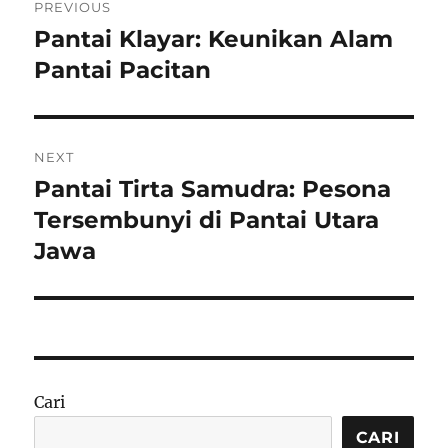
PREVIOUS
pos
Pantai Klayar: Keunikan Alam
Previous
post:
Pantai Pacitan
NEXT
Pantai Tirta Samudra: Pesona
Next
post:
Tersembunyi di Pantai Utara
Jawa
Cari
CARI