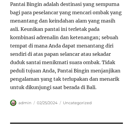
Pantai Bingin adalah destinasi yang sempurna
bagi para peselancar yang mencari ombak yang
menantang dan keindahan alam yang masih
asli. Keunikan pantai ini terletak pada
kombinasi adrenalin dan ketenangan; sebuah
tempat di mana Anda dapat menantang diri
sendiri di atas papan selancar atau sekadar
duduk santai menikmati suara ombak. Tidak
peduli tujuan Anda, Pantai Bingin menjanjikan
pengalaman yang tak terlupakan dan menarik
untuk dikunjungi saat berada di Bali.
Author
Posted
Categories
admin
02/25/2024
Uncategorized
on
Navigasi