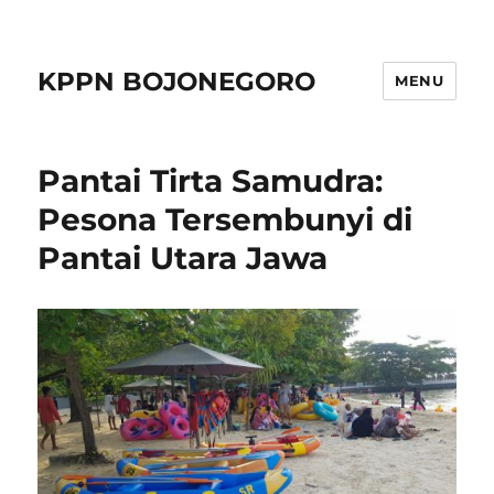
KPPN BOJONEGORO
MENU
Pantai Tirta Samudra:
Pesona Tersembunyi di
Pantai Utara Jawa