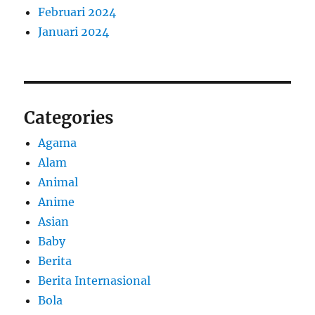
Februari 2024
Januari 2024
Categories
Agama
Alam
Animal
Anime
Asian
Baby
Berita
Berita Internasional
Bola