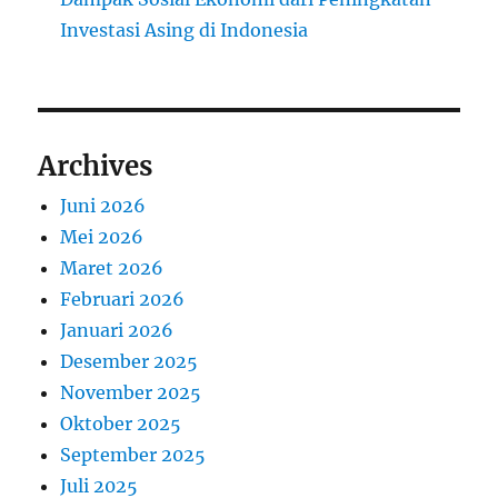
Investasi Asing di Indonesia
Archives
Juni 2026
Mei 2026
Maret 2026
Februari 2026
Januari 2026
Desember 2025
November 2025
Oktober 2025
September 2025
Juli 2025