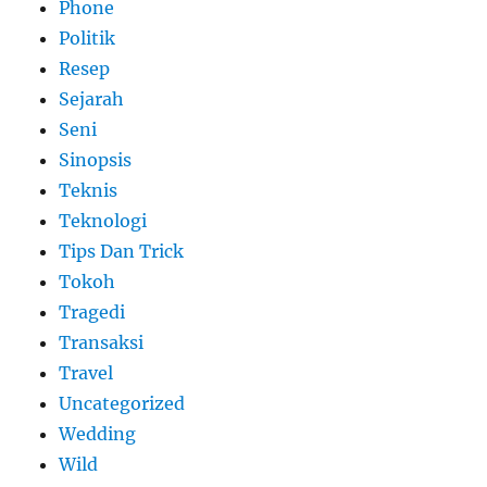
Phone
Politik
Resep
Sejarah
Seni
Sinopsis
Teknis
Teknologi
Tips Dan Trick
Tokoh
Tragedi
Transaksi
Travel
Uncategorized
Wedding
Wild