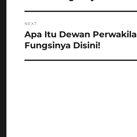
NEXT
Apa Itu Dewan Perwakila
Next
post:
Fungsinya Disini!