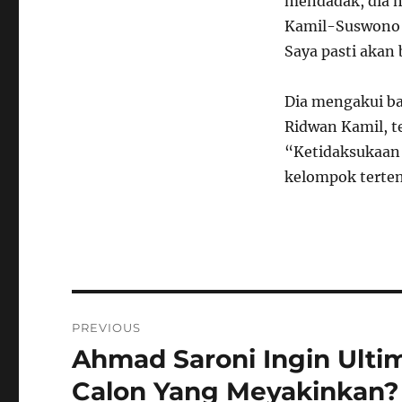
mendadak, dia 
Kamil-Suswono d
Saya pasti akan 
Dia mengakui b
Ridwan Kamil, t
“Ketidaksukaan 
kelompok terten
Navigasi
PREVIOUS
pos
Ahmad Saroni Ingin Ult
Previous
post:
Calon Yang Meyakinkan?