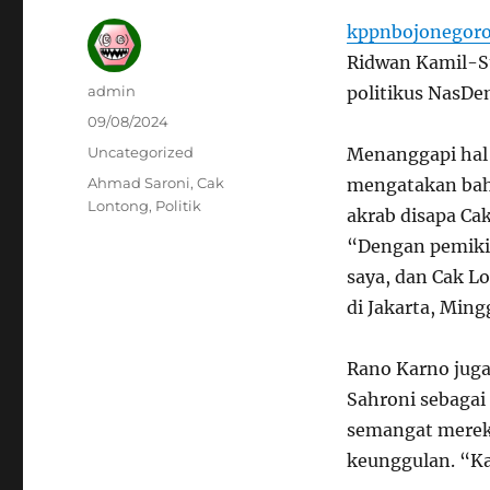
kppnbojonegoro
Ridwan Kamil-S
Author
admin
politikus NasDe
Posted
09/08/2024
on
Categories
Uncategorized
Menanggapi hal 
Tags
Ahmad Saroni
,
Cak
mengatakan bah
Lontong
,
Politik
akrab disapa Ca
“Dengan pemikir
saya, dan Cak Lo
di Jakarta, Ming
Rano Karno jug
Sahroni sebaga
semangat mereka
keunggulan. “Ka