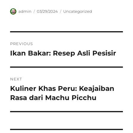
Author
Posted
Categories
admin
03/29/2024
Uncategorized
on
Navigasi
PREVIOUS
pos
Ikan Bakar: Resep Asli Pesisir
Previous
post:
NEXT
Kuliner Khas Peru: Keajaiban
Next
post:
Rasa dari Machu Picchu