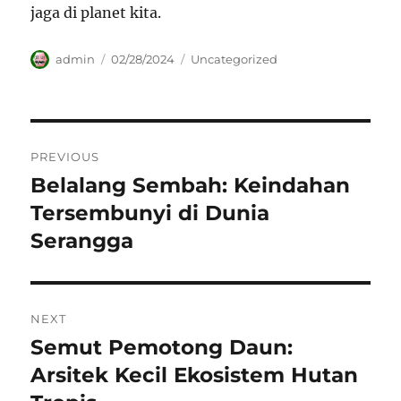
jaga di planet kita.
Author
Posted
Categories
admin
02/28/2024
Uncategorized
on
Navigasi
PREVIOUS
pos
Belalang Sembah: Keindahan
Previous
post:
Tersembunyi di Dunia
Serangga
NEXT
Semut Pemotong Daun:
Next
post:
Arsitek Kecil Ekosistem Hutan