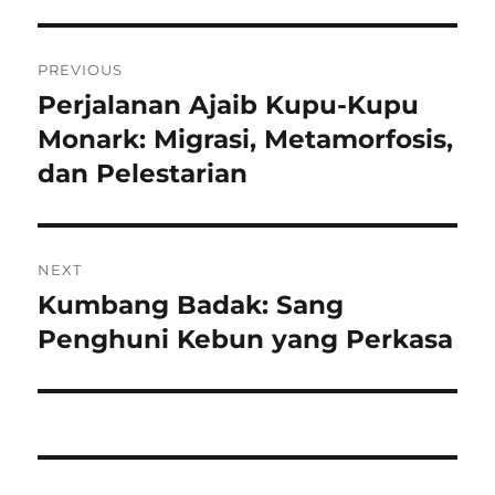
Navigasi
PREVIOUS
pos
Perjalanan Ajaib Kupu-Kupu
Previous
post:
Monark: Migrasi, Metamorfosis,
dan Pelestarian
NEXT
Kumbang Badak: Sang
Next
post:
Penghuni Kebun yang Perkasa