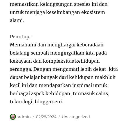
memastikan kelangsungan spesies ini dan
untuk menjaga keseimbangan ekosistem
alami.
Penutup:
Memahami dan menghargai keberadaan
belalang sembah mengingatkan kita pada
kekayaan dan kompleksitas kehidupan
serangga. Dengan mengamati lebih dekat, kita
dapat belajar banyak dari kehidupan makhluk
kecil ini dan mendapatkan inspirasi untuk
berbagai aspek kehidupan, termasuk sains,
teknologi, hingga seni.
Author
Posted
Categories
admin
02/28/2024
Uncategorized
on