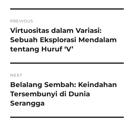
Navigasi
PREVIOUS
pos
Virtuositas dalam Variasi:
Previous
post:
Sebuah Eksplorasi Mendalam
tentang Huruf ‘V’
NEXT
Belalang Sembah: Keindahan
Next
post:
Tersembunyi di Dunia
Serangga