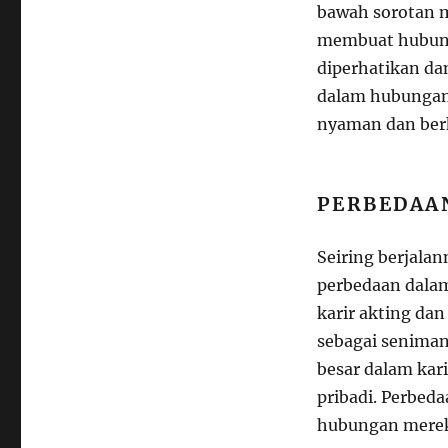
bawah sorotan m
membuat hubung
diperhatikan da
dalam hubungan
nyaman dan berk
PERBEDAA
Seiring berjala
perbedaan dalam
karir akting da
sebagai seniman
besar dalam kar
pribadi. Perbed
hubungan mere