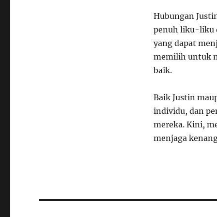
Hubungan Justin
penuh liku-liku
yang dapat menj
memilih untuk m
baik.
Baik Justin mau
individu, dan p
mereka. Kini, m
menjaga kenanga
Navigasi