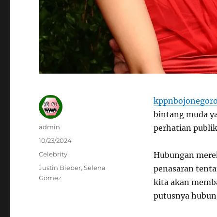
kppnbojonegoro
bintang muda y
Author
admin
perhatian publik
Posted
10/23/2024
on
Categories
Celebrity
Hubungan merek
Tags
Justin Bieber
,
Selena
penasaran tentan
Gomez
kita akan memb
putusnya hubun