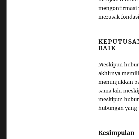
mengonfirmasi r
merusak fondasi
KEPUTUSA
BAIK
Meskipun hubung
akhirnya memili
menunjukkan ba
sama lain meski
meskipun hubung
hubungan yang p
Kesimpulan