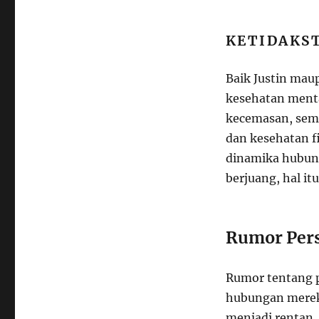
KETIDAKS
Baik Justin mau
kesehatan menta
kecemasan, sem
dan kesehatan f
dinamika hubung
berjuang, hal i
Rumor Per
Rumor tentang 
hubungan merek
menjadi rentan.