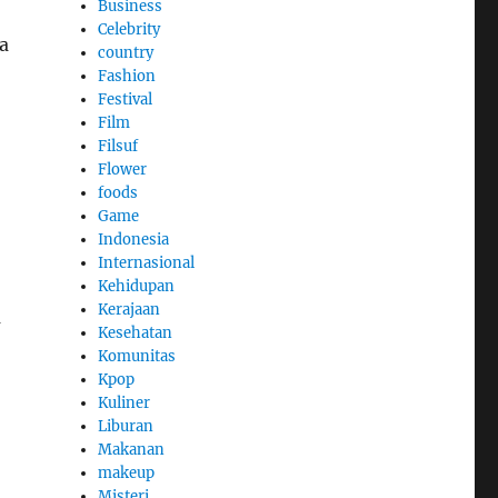
Business
Celebrity
a
country
Fashion
Festival
Film
Filsuf
Flower
foods
Game
Indonesia
Internasional
Kehidupan
Kerajaan
a
Kesehatan
Komunitas
Kpop
Kuliner
Liburan
Makanan
makeup
Misteri