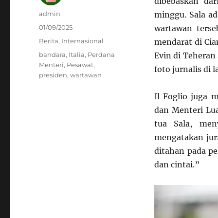
dibebaskan dar
Author
admin
minggu. Sala ad
Posted
01/09/2025
wartawan terse
on
Categories
Berita
,
Internasional
mendarat di Cia
Tags
bandara
,
Italia
,
Perdana
Evin di Teheran s
Menteri
,
Pesawat
,
foto jurnalis di 
presiden
,
wartawan
Il Foglio juga 
dan Menteri Lua
tua Sala, men
mengatakan jurn
ditahan pada pe
dan cintai.”