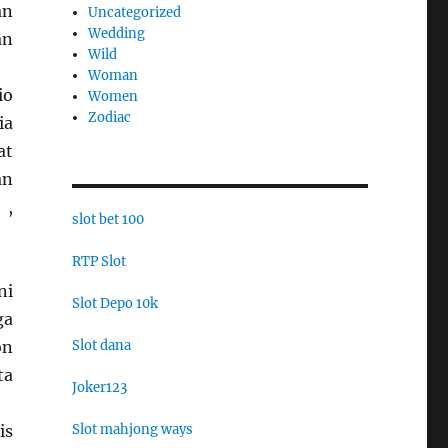
an
Uncategorized
Wedding
an
Wild
Woman
io
Women
Zodiac
ia
at
an
 ,
slot bet 100
RTP Slot
ni
Slot Depo 10k
ga
Slot dana
on
ta
Joker123
Slot mahjong ways
is