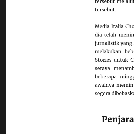
tersebut melalu
tersebut.
Media Italia Ch
dia telah meni
jurnalistik yang
melakukan beb
Stories untuk 
seraya menamb
beberapa mingg
awalnya meminta
segera dibebask
Penjara 