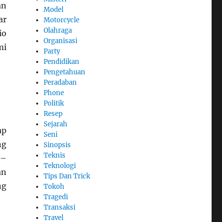
an
Model
ar
Motorcycle
Olahraga
io
Organisasi
mi
Party
Pendidikan
Pengetahuan
Peradaban
Phone
Politik
Resep
Sejarah
ap
Seni
ng
Sinopsis
Teknis
 –
Teknologi
an
Tips Dan Trick
ng
Tokoh
Tragedi
Transaksi
Travel