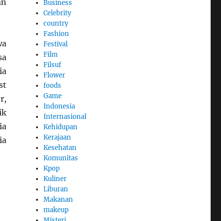
an
Business
Celebrity
country
Fashion
wa
Festival
Film
sa
Filsuf
ia
Flower
st
foods
Game
r,
Indonesia
ik
Internasional
ia
Kehidupan
Kerajaan
ia
Kesehatan
Komunitas
Kpop
Kuliner
Liburan
Makanan
makeup
Misteri