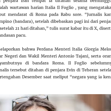
i penjara Iran tempat ia ditahan selama bermingg
alah wartawan harian Italia Il Foglio , yang mengatak
but mendarat di Roma pada Rabu sore. “Jurnalis ka
mpino (bandara), setelah dibebaskan pagi ini dari penja
etelah 21 hari ditahan,” tulis surat kabar itu di X, disert
landasan pacu.
melaporkan bahwa Perdana Menteri Italia Giorgia Melo
r Negeri dan Wakil Menteri Antonio Tajani, serta ora
yambutnya di bandara Roma. Il Foglio sebelumn
alis tersebut ditahan di penjara Evin di Teheran setel
rtengahan Desember saat meliput “negara yang ia ken