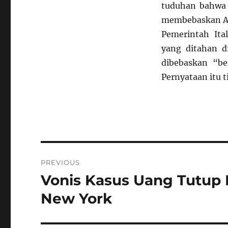
tuduhan bahwa 
membebaskan Ab
Pemerintah Ita
yang ditahan di
dibebaskan “ber
Pernyataan itu 
Navigasi
PREVIOUS
pos
Vonis Kasus Uang Tutup
Previous
post:
New York