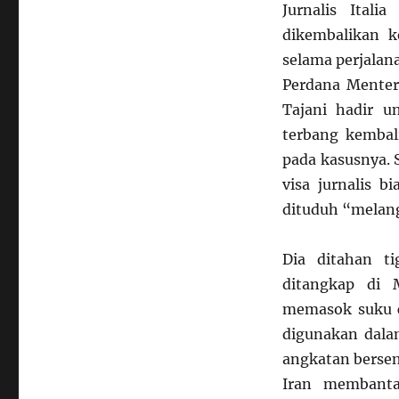
Jurnalis Ital
dikembalikan k
selama perjalan
Perdana Menteri
Tajani hadir u
terbang kembal
pada kasusnya. 
visa jurnalis b
dituduh “melan
Dia ditahan t
ditangkap di 
memasok suku 
digunakan dala
angkatan bersen
Iran membanta