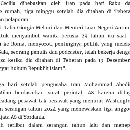
ia Cecilia dibebaskan oleh Iran pada hari Rabu d
e rumah, tiga minggu setelah dia ditahan di Teher
an pelaporan.
 Italia Giorgia Meloni dan Menteri Luar Negeri Anton
ntuk menyambut wanita berusia 29 tahun itu saat 
i ke Roma, menyoroti pentingnya politik yang melek
Sala, seorang penulis dan podcaster, telah bekerja deng
iasa ketika dia ditahan di Teheran pada 19 Desember
ggar hukum Republik Islam”.
iga hari setelah pengusaha Iran Mohammad Abedi
Milan berdasarkan surat perintah AS karena didu
cadang pesawat tak berawak yang menurut Washingt
m serangan tahun 2024 yang menewaskan tiga anggo
jata AS di Yordania.
h terlibat dalam serangan tahun lalu dan menep