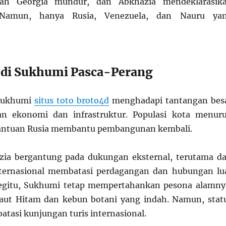
tah Georgia mundur, dan Abkhazia mendeklarasik
 Namun, hanya Rusia, Venezuela, dan Nauru ya
 di Sukhumi Pasca-Perang
 Sukhumi
situs toto broto4d
menghadapi tantangan bes
n ekonomi dan infrastruktur. Populasi kota menur
 bantuan Rusia membantu pembangunan kembali.
ia bergantung pada dukungan eksternal, terutama da
internasional membatasi perdagangan dan hubungan lu
begitu, Sukhumi tetap mempertahankan pesona alamny
Laut Hitam dan kebun botani yang indah. Namun, stat
atasi kunjungan turis internasional.