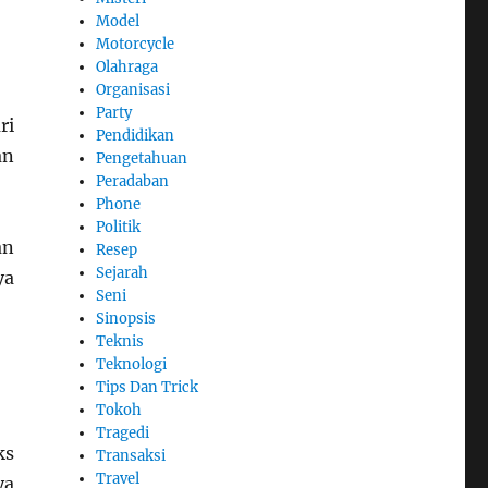
Model
Motorcycle
Olahraga
Organisasi
Party
ri
Pendidikan
an
Pengetahuan
Peradaban
Phone
Politik
an
Resep
Sejarah
ya
Seni
Sinopsis
Teknis
Teknologi
Tips Dan Trick
Tokoh
Tragedi
ks
Transaksi
Travel
ya