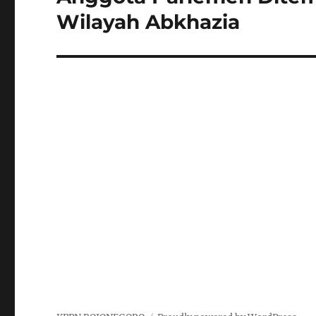
post:
Wilayah Abkhazia