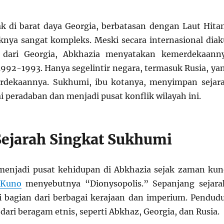
ak di barat daya Georgia, berbatasan dengan Laut Hita
iknya sangat kompleks. Meski secara internasional diak
n dari Georgia, Abkhazia menyatakan kemerdekaann
 1992-1993. Hanya segelintir negara, termasuk Rusia, ya
dekaannya. Sukhumi, ibu kotanya, menyimpan sejar
i peradaban dan menjadi pusat konflik wilayah ini.
Sejarah Singkat Sukhumi
menjadi pusat kehidupan di Abkhazia sejak zaman kun
 Kuno
menyebutnya “Dionysopolis.” Sepanjang sejara
i bagian dari berbagai kerajaan dan imperium. Pendud
 dari beragam etnis, seperti Abkhaz, Georgia, dan Rusia.