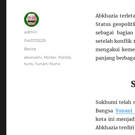
Abkhazia terlet
Status geopolit
Author
admin
sebagai bagia
Posted
04/07/2025
setelah konflik
on
Categories
Berita
mengakui kemer
Tags
ekonomi
,
Militer
,
Politik
,
panjang berbaga
turis
,
Yunani Kuno
Sukhumi telah 
Bangsa
Yunani
kota ini menjad
Abkhazia terdiri