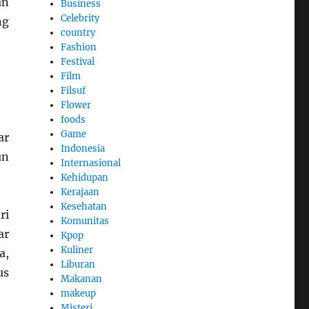
an
Business
Celebrity
ng
country
Fashion
Festival
Film
Filsuf
Flower
foods
Game
ar
Indonesia
un
Internasional
Kehidupan
Kerajaan
Kesehatan
ri
Komunitas
ar
Kpop
Kuliner
a,
Liburan
us
Makanan
makeup
Misteri