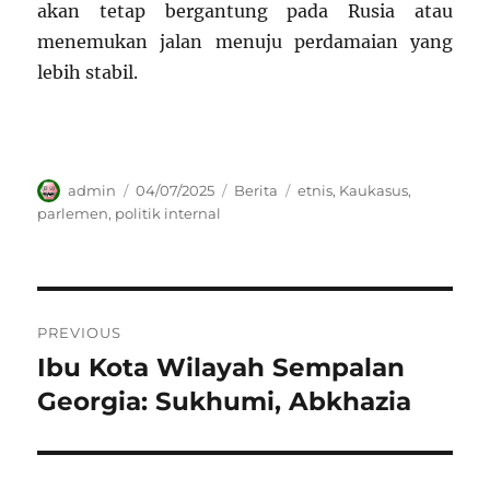
akan tetap bergantung pada Rusia atau
menemukan jalan menuju perdamaian yang
lebih stabil.
Author
Posted
Categories
Tags
admin
04/07/2025
Berita
etnis
,
Kaukasus
,
on
parlemen
,
politik internal
Navigasi
PREVIOUS
pos
Ibu Kota Wilayah Sempalan
Previous
post:
Georgia: Sukhumi, Abkhazia