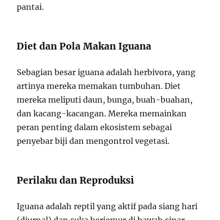
pantai.
Diet dan Pola Makan Iguana
Sebagian besar iguana adalah herbivora, yang
artinya mereka memakan tumbuhan. Diet
mereka meliputi daun, bunga, buah-buahan,
dan kacang-kacangan. Mereka memainkan
peran penting dalam ekosistem sebagai
penyebar biji dan mengontrol vegetasi.
Perilaku dan Reproduksi
Iguana adalah reptil yang aktif pada siang hari