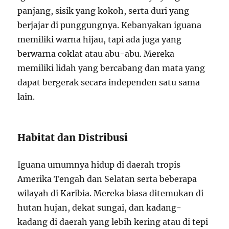
panjang, sisik yang kokoh, serta duri yang
berjajar di punggungnya. Kebanyakan iguana
memiliki warna hijau, tapi ada juga yang
berwarna coklat atau abu-abu. Mereka
memiliki lidah yang bercabang dan mata yang
dapat bergerak secara independen satu sama
lain.
Habitat dan Distribusi
Iguana umumnya hidup di daerah tropis
Amerika Tengah dan Selatan serta beberapa
wilayah di Karibia. Mereka biasa ditemukan di
hutan hujan, dekat sungai, dan kadang-
kadang di daerah yang lebih kering atau di tepi