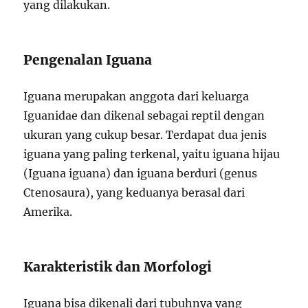
yang dilakukan.
Pengenalan Iguana
Iguana merupakan anggota dari keluarga
Iguanidae dan dikenal sebagai reptil dengan
ukuran yang cukup besar. Terdapat dua jenis
iguana yang paling terkenal, yaitu iguana hijau
(Iguana iguana) dan iguana berduri (genus
Ctenosaura), yang keduanya berasal dari
Amerika.
Karakteristik dan Morfologi
Iguana bisa dikenali dari tubuhnya yang