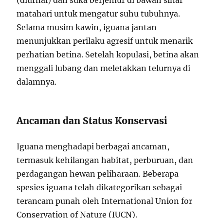
(diurnal) dan suka berjemur di bawah sinar
matahari untuk mengatur suhu tubuhnya.
Selama musim kawin, iguana jantan
menunjukkan perilaku agresif untuk menarik
perhatian betina. Setelah kopulasi, betina akan
menggali lubang dan meletakkan telurnya di
dalamnya.
Ancaman dan Status Konservasi
Iguana menghadapi berbagai ancaman,
termasuk kehilangan habitat, perburuan, dan
perdagangan hewan peliharaan. Beberapa
spesies iguana telah dikategorikan sebagai
terancam punah oleh International Union for
Conservation of Nature (IUCN).