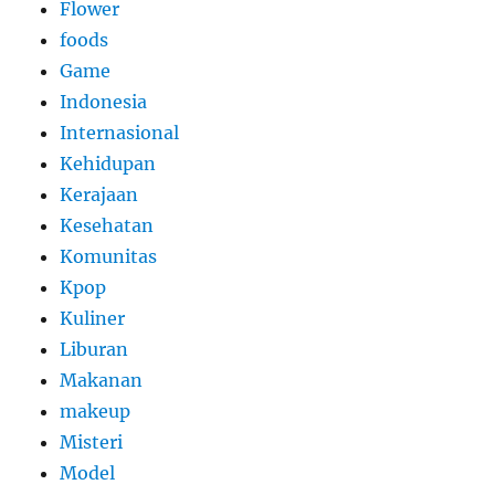
Flower
foods
Game
Indonesia
Internasional
Kehidupan
Kerajaan
Kesehatan
Komunitas
Kpop
Kuliner
Liburan
Makanan
makeup
Misteri
Model