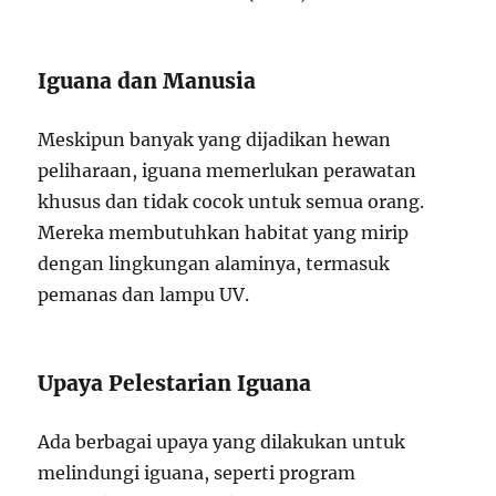
Iguana dan Manusia
Meskipun banyak yang dijadikan hewan
peliharaan, iguana memerlukan perawatan
khusus dan tidak cocok untuk semua orang.
Mereka membutuhkan habitat yang mirip
dengan lingkungan alaminya, termasuk
pemanas dan lampu UV.
Upaya Pelestarian Iguana
Ada berbagai upaya yang dilakukan untuk
melindungi iguana, seperti program