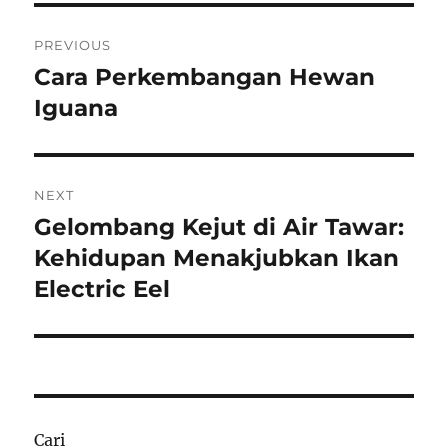
Navigasi
PREVIOUS
pos
Cara Perkembangan Hewan
Previous
post:
Iguana
NEXT
Gelombang Kejut di Air Tawar:
Next
post:
Kehidupan Menakjubkan Ikan
Electric Eel
Cari