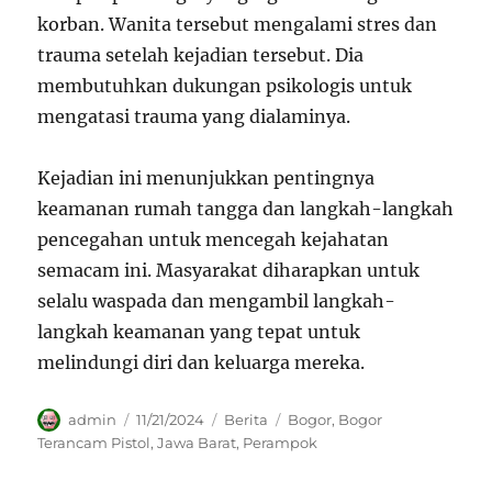
korban. Wanita tersebut mengalami stres dan
trauma setelah kejadian tersebut. Dia
membutuhkan dukungan psikologis untuk
mengatasi trauma yang dialaminya.
Kejadian ini menunjukkan pentingnya
keamanan rumah tangga dan langkah-langkah
pencegahan untuk mencegah kejahatan
semacam ini. Masyarakat diharapkan untuk
selalu waspada dan mengambil langkah-
langkah keamanan yang tepat untuk
melindungi diri dan keluarga mereka.
Author
Posted
Categories
Tags
admin
11/21/2024
Berita
Bogor
,
Bogor
on
Terancam Pistol
,
Jawa Barat
,
Perampok