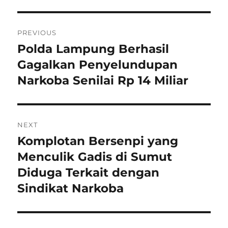
Navigasi
PREVIOUS
pos
Polda Lampung Berhasil
Previous
post:
Gagalkan Penyelundupan
Narkoba Senilai Rp 14 Miliar
NEXT
Komplotan Bersenpi yang
Next
post:
Menculik Gadis di Sumut
Diduga Terkait dengan
Sindikat Narkoba