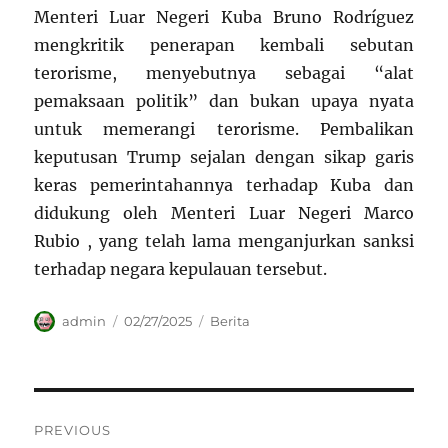
Menteri Luar Negeri Kuba Bruno Rodríguez
mengkritik penerapan kembali sebutan
terorisme, menyebutnya sebagai “alat
pemaksaan politik” dan bukan upaya nyata
untuk memerangi terorisme. Pembalikan
keputusan Trump sejalan dengan sikap garis
keras pemerintahannya terhadap Kuba dan
didukung oleh Menteri Luar Negeri Marco
Rubio , yang telah lama menganjurkan sanksi
terhadap negara kepulauan tersebut.
Author
Posted
Categories
admin
02/27/2025
Berita
on
Navigasi
PREVIOUS