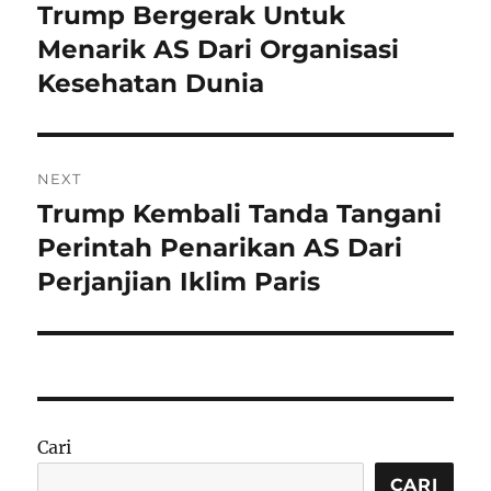
pos
Trump Bergerak Untuk
Previous
post:
Menarik AS Dari Organisasi
Kesehatan Dunia
NEXT
Trump Kembali Tanda Tangani
Next
post:
Perintah Penarikan AS Dari
Perjanjian Iklim Paris
Cari
CARI