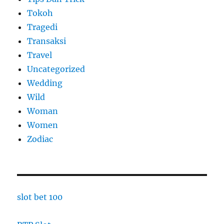
Tokoh
Tragedi
Transaksi
Travel
Uncategorized
Wedding
Wild
Woman
Women
Zodiac
slot bet 100