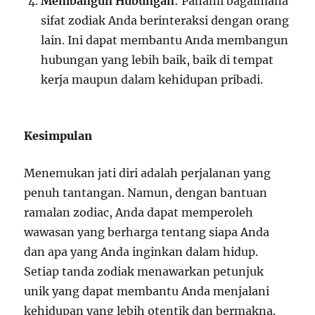
Membangun Hubungan
: Pahami bagaimana
sifat zodiak Anda berinteraksi dengan orang
lain. Ini dapat membantu Anda membangun
hubungan yang lebih baik, baik di tempat
kerja maupun dalam kehidupan pribadi.
Kesimpulan
Menemukan jati diri adalah perjalanan yang
penuh tantangan. Namun, dengan bantuan
ramalan zodiac, Anda dapat memperoleh
wawasan yang berharga tentang siapa Anda
dan apa yang Anda inginkan dalam hidup.
Setiap tanda zodiak menawarkan petunjuk
unik yang dapat membantu Anda menjalani
kehidupan yang lebih otentik dan bermakna.