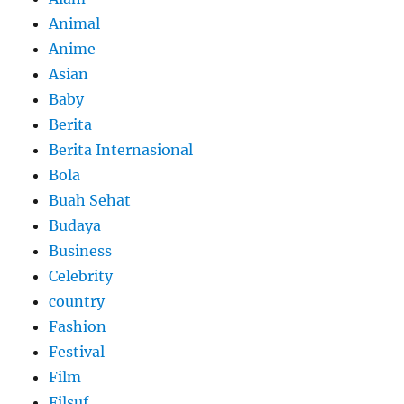
Animal
Anime
Asian
Baby
Berita
Berita Internasional
Bola
Buah Sehat
Budaya
Business
Celebrity
country
Fashion
Festival
Film
Filsuf