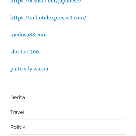
https://lesushi.net/japanese/
https://m.hotelexpress53.com/
medusa88.com
slot bet 200
paito sdy warna
Berita
Travel
Politik