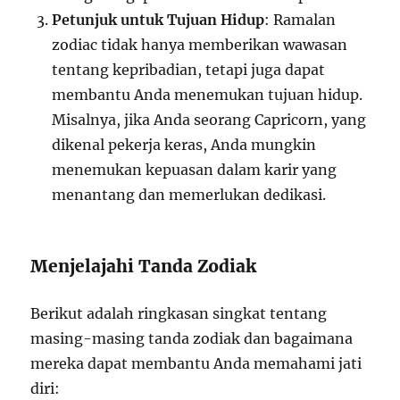
Petunjuk untuk Tujuan Hidup
: Ramalan
zodiac tidak hanya memberikan wawasan
tentang kepribadian, tetapi juga dapat
membantu Anda menemukan tujuan hidup.
Misalnya, jika Anda seorang Capricorn, yang
dikenal pekerja keras, Anda mungkin
menemukan kepuasan dalam karir yang
menantang dan memerlukan dedikasi.
Menjelajahi Tanda Zodiak
Berikut adalah ringkasan singkat tentang
masing-masing tanda zodiak dan bagaimana
mereka dapat membantu Anda memahami jati
diri: