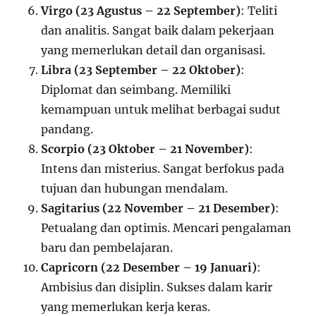
Virgo (23 Agustus – 22 September)
: Teliti
dan analitis. Sangat baik dalam pekerjaan
yang memerlukan detail dan organisasi.
Libra (23 September – 22 Oktober)
:
Diplomat dan seimbang. Memiliki
kemampuan untuk melihat berbagai sudut
pandang.
Scorpio (23 Oktober – 21 November)
:
Intens dan misterius. Sangat berfokus pada
tujuan dan hubungan mendalam.
Sagitarius (22 November – 21 Desember)
:
Petualang dan optimis. Mencari pengalaman
baru dan pembelajaran.
Capricorn (22 Desember – 19 Januari)
:
Ambisius dan disiplin. Sukses dalam karir
yang memerlukan kerja keras.