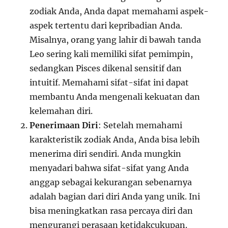
zodiak Anda, Anda dapat memahami aspek-
aspek tertentu dari kepribadian Anda.
Misalnya, orang yang lahir di bawah tanda
Leo sering kali memiliki sifat pemimpin,
sedangkan Pisces dikenal sensitif dan
intuitif. Memahami sifat-sifat ini dapat
membantu Anda mengenali kekuatan dan
kelemahan diri.
Penerimaan Diri
: Setelah memahami
karakteristik zodiak Anda, Anda bisa lebih
menerima diri sendiri. Anda mungkin
menyadari bahwa sifat-sifat yang Anda
anggap sebagai kekurangan sebenarnya
adalah bagian dari diri Anda yang unik. Ini
bisa meningkatkan rasa percaya diri dan
mengurangi perasaan ketidakcukupan.