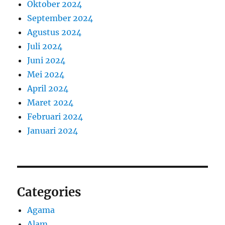
Oktober 2024
September 2024
Agustus 2024
Juli 2024
Juni 2024
Mei 2024
April 2024
Maret 2024
Februari 2024
Januari 2024
Categories
Agama
Alam