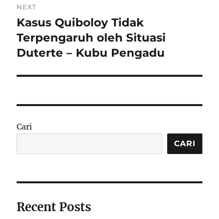
NEXT
Kasus Quiboloy Tidak
Next
post:
Terpengaruh oleh Situasi
Duterte – Kubu Pengadu
Cari
CARI
Recent Posts