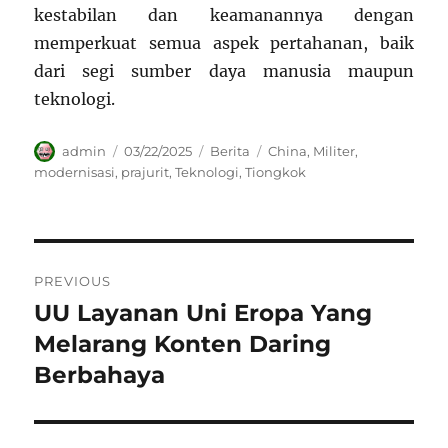
kestabilan dan keamanannya dengan
memperkuat semua aspek pertahanan, baik
dari segi sumber daya manusia maupun
teknologi.
Author
Posted
Categories
Tags
admin
03/22/2025
Berita
China
,
Militer
,
on
modernisasi
,
prajurit
,
Teknologi
,
Tiongkok
Navigasi
PREVIOUS
pos
UU Layanan Uni Eropa Yang
Previous
post:
Melarang Konten Daring
Berbahaya