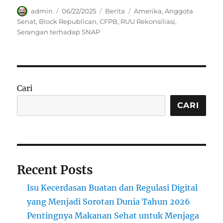
Author
Posted
Categories
Tags
admin
06/22/2025
Berita
Amerika
,
Anggota
on
Senat
,
Block Republican
,
CFPB
,
RUU Rekonsiliasi
,
Serangan terhadap SNAP
Cari
CARI
Recent Posts
Isu Kecerdasan Buatan dan Regulasi Digital
yang Menjadi Sorotan Dunia Tahun 2026
Pentingnya Makanan Sehat untuk Menjaga