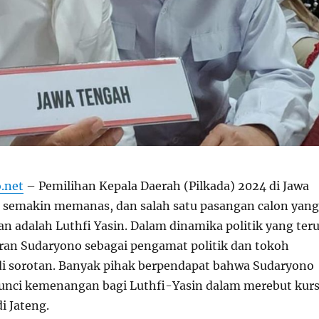
.net
– Pemilihan Kepala Daerah (Pilkada) 2024 di Jawa
 semakin memanas, dan salah satu pasangan calon yang
n adalah Luthfi Yasin. Dalam dinamika politik yang ter
an Sudaryono sebagai pengamat politik dan tokoh
di sorotan. Banyak pihak berpendapat bahwa Sudaryono
unci kemenangan bagi Luthfi-Yasin dalam merebut kurs
 Jateng.