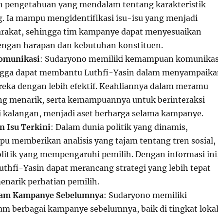
an pengetahuan yang mendalam tentang karakteristik
ng. Ia mampu mengidentifikasi isu-isu yang menjadi
arakat, sehingga tim kampanye dapat menyesuaikan
engan harapan dan kebutuhan konstituen.
omunikasi
: Sudaryono memiliki kemampuan komunikas
ingga dapat membantu Luthfi-Yasin dalam menyampaika
ereka dengan lebih efektif. Keahliannya dalam meramu
ang menarik, serta kemampuannya untuk berinteraksi
 kalangan, menjadi aset berharga selama kampanye.
n Isu Terkini
: Dalam dunia politik yang dinamis,
 memberikan analisis yang tajam tentang tren sosial,
litik yang mempengaruhi pemilih. Dengan informasi ini
thfi-Yasin dapat merancang strategi yang lebih tepat
enarik perhatian pemilih.
lam Kampanye Sebelumnya
: Sudaryono memiliki
m berbagai kampanye sebelumnya, baik di tingkat loka