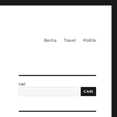
Berita
Travel
Politik
Cari
CARI