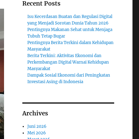
Recent Posts
Isu Kecerdasan Buatan dan Regulasi Digital
yang Menjadi Sorotan Dunia Tahun 2026
Pentingnya Makanan Sehat untuk Menjaga
Tubuh Tetap Bugar
Pentingnya Berita Terkini dalam Kehidupan
Masyarakat
Berita Terkini: Aktivitas Ekonomi dan
Perkembangan Digital Warnai Kehidupan
Masyarakat
Dampak Sosial Ekonomi dari Peningkatan
Investasi Asing di Indonesia
Archives
Juni 2026
Mei 2026