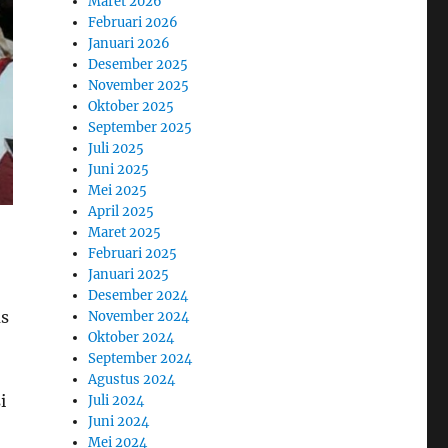
Maret 2026
Februari 2026
Januari 2026
Desember 2025
November 2025
Oktober 2025
September 2025
Juli 2025
Juni 2025
Mei 2025
April 2025
Maret 2025
Februari 2025
Januari 2025
Desember 2024
us
November 2024
Oktober 2024
September 2024
Agustus 2024
i
Juli 2024
Juni 2024
Mei 2024