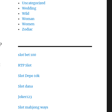
Uncategorized
Wedding
Wild
Woman
Women
Zodiac
p
slot bet 100
t
RTP Slot
Slot Depo 10k
Slot dana
Joker123
Slot mahjong ways