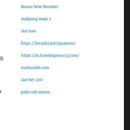
Bonus New Member
mahjong ways 2
slot toto
https://lesushi.net/japanese/
https://m.hotelexpress53.com/
di
medusa88.com
slot bet 200
n
paito sdy warna