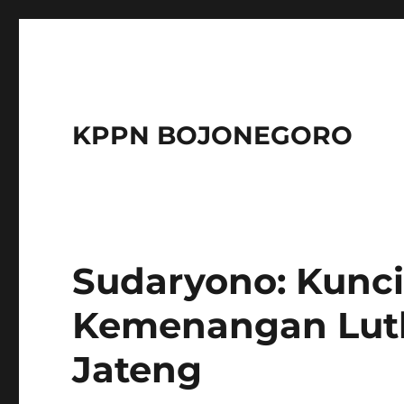
KPPN BOJONEGORO
Sudaryono: Kunci
Kemenangan Luthf
Jateng