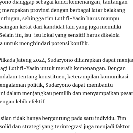
yono dianggap sebagai kunci kemenangan, tantangan
ng merupakan provinsi dengan berbagai latar belakang
ntingan, sehingga tim Luthfi-Yasin harus mampu
aingan ketat dari kandidat lain yang juga memiliki
elain itu, isu-isu lokal yang sensitif harus dikelola
a untuk menghindari potensi konflik.
ilkada Jateng 2024, Sudaryono diharapkan dapat menja
 bagi Luthfi-Yasin untuk meraih kemenangan. Dengan
alam tentang konstituen, keterampilan komunikasi
pengalaman politik, Sudaryono dapat membantu
 ini dalam menjangkau pemilih dan menyampaikan pesa
engan lebih efektif.
ilan tidak hanya bergantung pada satu individu. Tim
lid dan strategi yang terintegrasi juga menjadi faktor