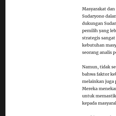
Masyarakat dan 
Sudaryono dalam
dukungan Sudary
pemilih yang le
strategis sang
kebutuhan masy
seorang analis po
Namun, tidak se
bahwa faktor ke
melainkan juga 
Mereka menekan
untuk memastika
kepada masyara