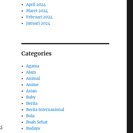
April 2024
Maret 2024
Februari 2024
Januari 2024
Categories
Agama
Alam
Animal
Anime
Asian
Baby
Berita
Berita Internasional
Bola
Buah Sehat
i
Budaya