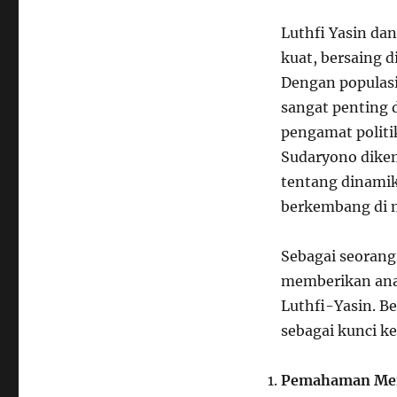
Luthfi Yasin da
kuat, bersaing d
Dengan populasi
sangat penting d
pengamat politi
Sudaryono dike
tentang dinamik
berkembang di 
Sebagai seorang
memberikan anal
Luthfi-Yasin. B
sebagai kunci k
Pemahaman Men