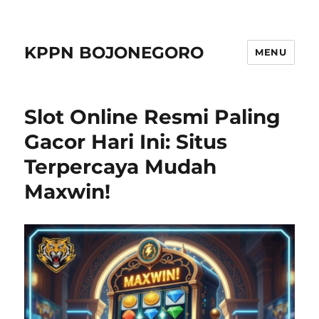
KPPN BOJONEGORO
MENU
Slot Online Resmi Paling
Gacor Hari Ini: Situs
Terpercaya Mudah
Maxwin!