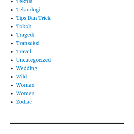
Teknis
Teknologi
Tips Dan Trick
Tokoh
Tragedi
Transaksi
Travel
Uncategorized
Wedding
Wild
Woman
Women
Zodiac