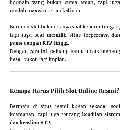
bermain yang bukan cuma aman, tapi juga
mudah maxwin
setiap kali spin.
Bermain slot bukan hanya soal keberuntungan,
tapi juga soal
memilih situs terpercaya dan
game dengan RTP tinggi.
Dengan cara ini, peluang kamu untuk menang
besar bukan lagi impian.
Kenapa Harus Pilih Slot Online Resmi?
Bermain di situs resmi bukan sekadar soal
keamanan, tapi juga tentang
keadilan sistem
dan keaslian RTP.