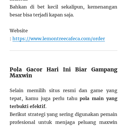
Bahkan di bet kecil sekalipun, kemenangan
besar bisa terjadi kapan saja.
Website
:
https://www.lemontreecafeca.com/order
Pola Gacor Hari Ini Biar Gampang
Maxwin
Selain memilih situs resmi dan game yang
tepat, kamu juga perlu tahu
pola main yang
terbukti efektif
.
Berikut strategi yang sering digunakan pemain
profesional untuk menjaga peluang maxwin