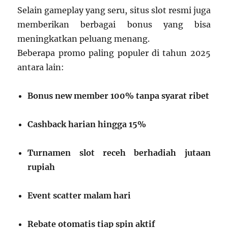
Selain gameplay yang seru, situs slot resmi juga
memberikan berbagai bonus yang bisa
meningkatkan peluang menang.
Beberapa promo paling populer di tahun 2025
antara lain:
Bonus new member 100% tanpa syarat ribet
Cashback harian hingga 15%
Turnamen slot receh berhadiah jutaan
rupiah
Event scatter malam hari
Rebate otomatis tiap spin aktif