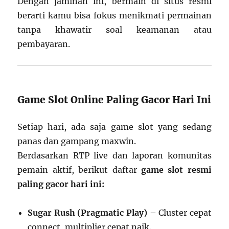
Dengan jaminan ini, bermain di situs resmi
berarti kamu bisa fokus menikmati permainan
tanpa khawatir soal keamanan atau
pembayaran.
Game Slot Online Paling Gacor Hari Ini
Setiap hari, ada saja game slot yang sedang
panas dan gampang maxwin.
Berdasarkan RTP live dan laporan komunitas
pemain aktif, berikut daftar
game slot resmi
paling gacor hari ini:
Sugar Rush (Pragmatic Play)
– Cluster cepat
connect, multiplier cepat naik.