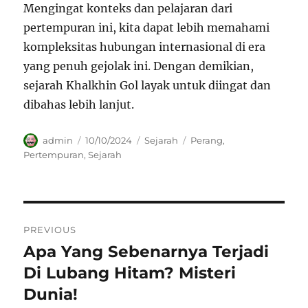
Mengingat konteks dan pelajaran dari
pertempuran ini, kita dapat lebih memahami
kompleksitas hubungan internasional di era
yang penuh gejolak ini. Dengan demikian,
sejarah Khalkhin Gol layak untuk diingat dan
dibahas lebih lanjut.
Author
Posted
Categories
Tags
admin
10/10/2024
Sejarah
Perang
,
on
Pertempuran
,
Sejarah
Navigasi
PREVIOUS
pos
Apa Yang Sebenarnya Terjadi
Previous
post:
Di Lubang Hitam? Misteri
Dunia!