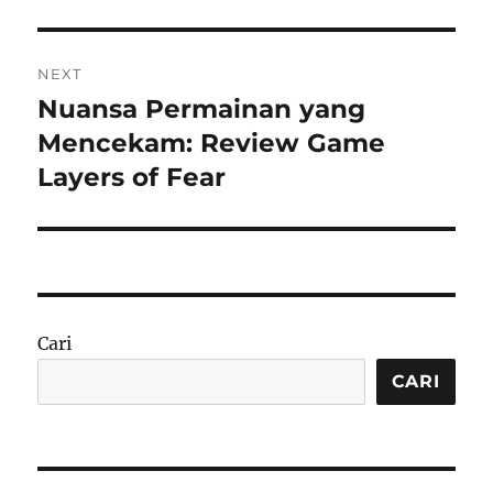
NEXT
Nuansa Permainan yang
Next
post:
Mencekam: Review Game
Layers of Fear
Cari
CARI