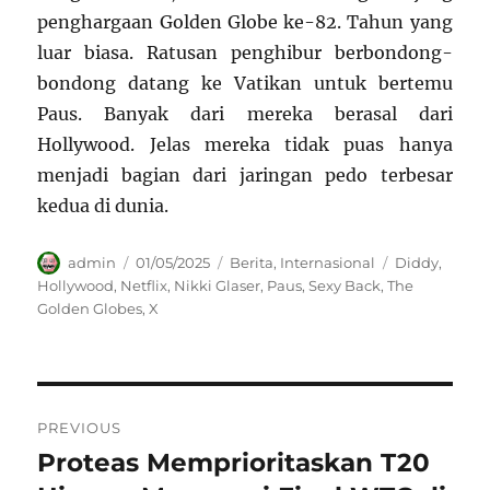
penghargaan Golden Globe ke-82. Tahun yang
luar biasa. Ratusan penghibur berbondong-
bondong datang ke Vatikan untuk bertemu
Paus. Banyak dari mereka berasal dari
Hollywood. Jelas mereka tidak puas hanya
menjadi bagian dari jaringan pedo terbesar
kedua di dunia.
Author
Posted
Categories
Tags
admin
01/05/2025
Berita
,
Internasional
Diddy
,
on
Hollywood
,
Netflix
,
Nikki Glaser
,
Paus
,
Sexy Back
,
The
Golden Globes
,
X
Navigasi
PREVIOUS
pos
Proteas Memprioritaskan T20
Previous