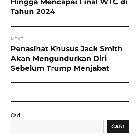
post:
Hingga Mencapai Final WTC di
Tahun 2024
NEXT
Penasihat Khusus Jack Smith
Next
post:
Akan Mengundurkan Diri
Sebelum Trump Menjabat
Cari
CARI