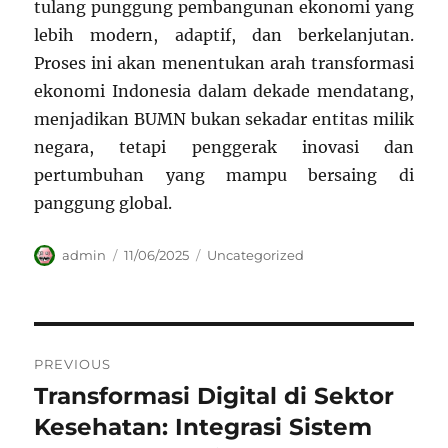
tulang punggung pembangunan ekonomi yang
lebih modern, adaptif, dan berkelanjutan.
Proses ini akan menentukan arah transformasi
ekonomi Indonesia dalam dekade mendatang,
menjadikan BUMN bukan sekadar entitas milik
negara, tetapi penggerak inovasi dan
pertumbuhan yang mampu bersaing di
panggung global.
Author
Posted
Categories
admin
11/06/2025
Uncategorized
on
Navigasi
PREVIOUS
pos
Transformasi Digital di Sektor
Previous
post:
Kesehatan: Integrasi Sistem