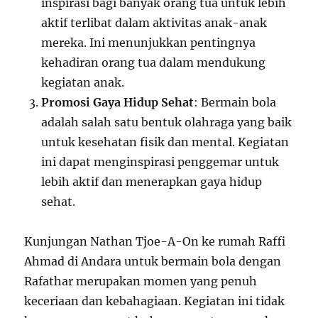
inspirasi bagi banyak orang tua untuk lebih
aktif terlibat dalam aktivitas anak-anak
mereka. Ini menunjukkan pentingnya
kehadiran orang tua dalam mendukung
kegiatan anak.
Promosi Gaya Hidup Sehat
: Bermain bola
adalah salah satu bentuk olahraga yang baik
untuk kesehatan fisik dan mental. Kegiatan
ini dapat menginspirasi penggemar untuk
lebih aktif dan menerapkan gaya hidup
sehat.
Kunjungan Nathan Tjoe-A-On ke rumah Raffi
Ahmad di Andara untuk bermain bola dengan
Rafathar merupakan momen yang penuh
keceriaan dan kebahagiaan. Kegiatan ini tidak