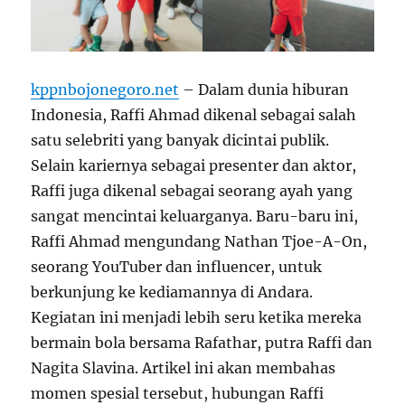
kppnbojonegoro.net
– Dalam dunia hiburan
Indonesia, Raffi Ahmad dikenal sebagai salah
satu selebriti yang banyak dicintai publik.
Selain kariernya sebagai presenter dan aktor,
Raffi juga dikenal sebagai seorang ayah yang
sangat mencintai keluarganya. Baru-baru ini,
Raffi Ahmad mengundang Nathan Tjoe-A-On,
seorang YouTuber dan influencer, untuk
berkunjung ke kediamannya di Andara.
Kegiatan ini menjadi lebih seru ketika mereka
bermain bola bersama Rafathar, putra Raffi dan
Nagita Slavina. Artikel ini akan membahas
momen spesial tersebut, hubungan Raffi