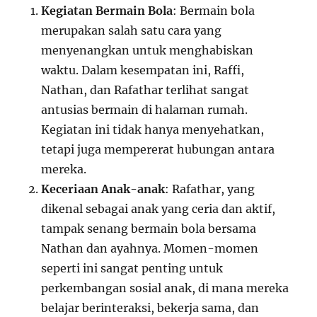
Kegiatan Bermain Bola
: Bermain bola
merupakan salah satu cara yang
menyenangkan untuk menghabiskan
waktu. Dalam kesempatan ini, Raffi,
Nathan, dan Rafathar terlihat sangat
antusias bermain di halaman rumah.
Kegiatan ini tidak hanya menyehatkan,
tetapi juga mempererat hubungan antara
mereka.
Keceriaan Anak-anak
: Rafathar, yang
dikenal sebagai anak yang ceria dan aktif,
tampak senang bermain bola bersama
Nathan dan ayahnya. Momen-momen
seperti ini sangat penting untuk
perkembangan sosial anak, di mana mereka
belajar berinteraksi, bekerja sama, dan