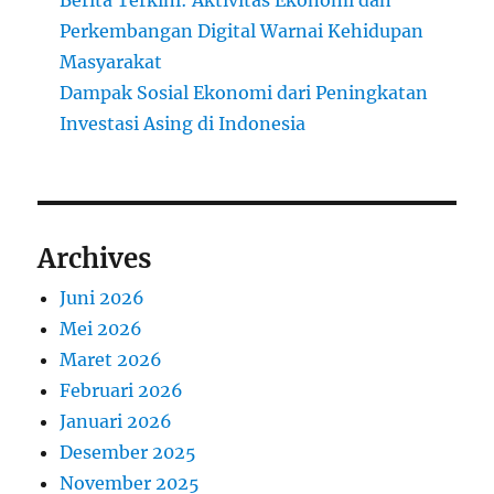
Perkembangan Digital Warnai Kehidupan
Masyarakat
Dampak Sosial Ekonomi dari Peningkatan
Investasi Asing di Indonesia
Archives
Juni 2026
Mei 2026
Maret 2026
Februari 2026
Januari 2026
Desember 2025
November 2025