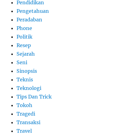
Pendidikan
Pengetahuan
Peradaban
Phone
Politik
Resep
Sejarah
Seni
Sinopsis
Teknis
Teknologi
Tips Dan Trick
Tokoh
Tragedi
Transaksi
Travel