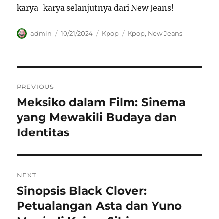
karya-karya selanjutnya dari New Jeans!
Author
Posted
Categories
Tags
admin
10/21/2024
Kpop
Kpop
,
New Jeans
on
Navigasi
PREVIOUS
pos
Meksiko dalam Film: Sinema
Previous
post:
yang Mewakili Budaya dan
Identitas
NEXT
Sinopsis Black Clover:
Next
post:
Petualangan Asta dan Yuno