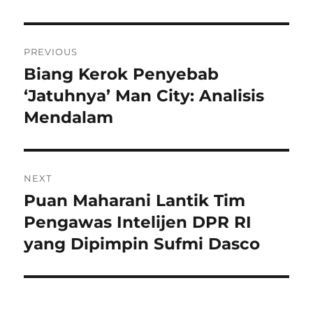
Navigasi
PREVIOUS
pos
Biang Kerok Penyebab
Previous
post:
‘Jatuhnya’ Man City: Analisis
Mendalam
NEXT
Puan Maharani Lantik Tim
Next
post:
Pengawas Intelijen DPR RI
yang Dipimpin Sufmi Dasco