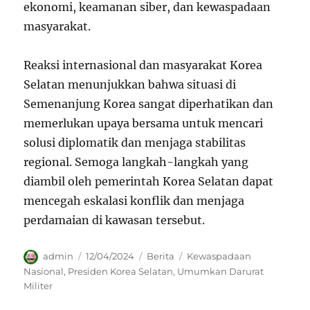
ekonomi, keamanan siber, dan kewaspadaan
masyarakat.
Reaksi internasional dan masyarakat Korea
Selatan menunjukkan bahwa situasi di
Semenanjung Korea sangat diperhatikan dan
memerlukan upaya bersama untuk mencari
solusi diplomatik dan menjaga stabilitas
regional. Semoga langkah-langkah yang
diambil oleh pemerintah Korea Selatan dapat
mencegah eskalasi konflik dan menjaga
perdamaian di kawasan tersebut.
Author
Posted
Categories
Tags
admin
12/04/2024
Berita
Kewaspadaan
on
Nasional
,
Presiden Korea Selatan
,
Umumkan Darurat
Militer