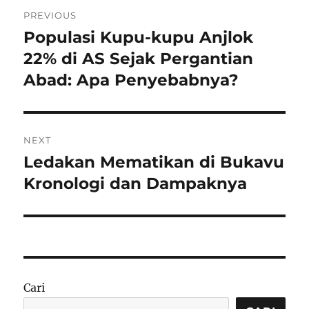
Navigasi
PREVIOUS
pos
Populasi Kupu-kupu Anjlok
Previous
post:
22% di AS Sejak Pergantian
Abad: Apa Penyebabnya?
NEXT
Ledakan Mematikan di Bukavu
Next
post:
Kronologi dan Dampaknya
Cari