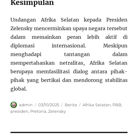
Kesimpulan
Undangan Afrika Selatan kepada Presiden
Zelensky mencerminkan upaya negara tersebut
dalam memainkan peran lebih aktif di
diplomasi internasional. Meskipun
menghadapi tantangan dalam
mempertahankan netralitas, Afrika Selatan
berupaya memfasilitasi dialog antara pihak-
pihak yang bertikai dan mendorong stabilitas
global.
Author
Posted
Categories
Tags
admin
03/10/2025
Berita
Afrika Selatan
,
PBB
,
on
presiden
,
Pretoria
,
Zelensky