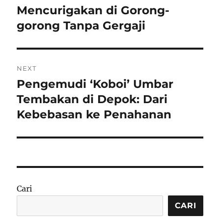
post:
Mencurigakan di Gorong-
gorong Tanpa Gergaji
NEXT
Pengemudi ‘Koboi’ Umbar
Next
post:
Tembakan di Depok: Dari
Kebebasan ke Penahanan
Cari
CARI