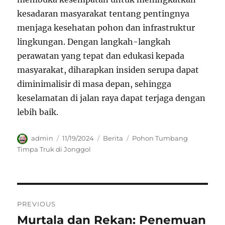
kesadaran masyarakat tentang pentingnya
menjaga kesehatan pohon dan infrastruktur
lingkungan. Dengan langkah-langkah
perawatan yang tepat dan edukasi kepada
masyarakat, diharapkan insiden serupa dapat
diminimalisir di masa depan, sehingga
keselamatan di jalan raya dapat terjaga dengan
lebih baik.
Author
Posted
Categories
Tags
admin
11/19/2024
Berita
Pohon Tumbang
on
Timpa Truk di Jonggol
Navigasi
PREVIOUS
pos
Murtala dan Rekan: Penemuan
Previous