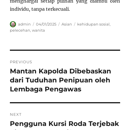
menghargai setiap pilihan yang diambil oleh
individu, tanpa terkecuali.
Author
Posted
Categories
Tags
admin
04/01/2025
Asian
kehidupan sosial
,
on
pelecehan
,
wanita
Navigasi
PREVIOUS
pos
Mantan Kapolda Dibebaskan
Previous
post:
dari Tuduhan Penipuan oleh
Lembaga Pengawas
NEXT
Pengguna Kursi Roda Terjebak
Next