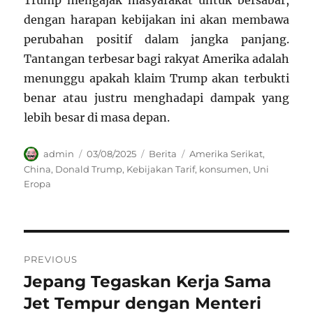
Trump mengajak masyarakat untuk bersabar,
dengan harapan kebijakan ini akan membawa
perubahan positif dalam jangka panjang.
Tantangan terbesar bagi rakyat Amerika adalah
menunggu apakah klaim Trump akan terbukti
benar atau justru menghadapi dampak yang
lebih besar di masa depan.
Author
Posted
Categories
Tags
admin
03/08/2025
Berita
Amerika Serikat
,
on
China
,
Donald Trump
,
Kebijakan Tarif
,
konsumen
,
Uni
Eropa
Navigasi
PREVIOUS
pos
Jepang Tegaskan Kerja Sama
Previous
post:
Jet Tempur dengan Menteri