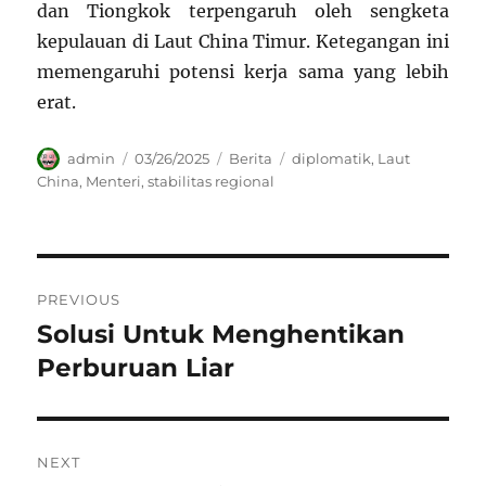
dan Tiongkok terpengaruh oleh sengketa
kepulauan di Laut China Timur. Ketegangan ini
memengaruhi potensi kerja sama yang lebih
erat.
Author
Posted
Categories
Tags
admin
03/26/2025
Berita
diplomatik
,
Laut
on
China
,
Menteri
,
stabilitas regional
Navigasi
PREVIOUS
pos
Solusi Untuk Menghentikan
Previous
post:
Perburuan Liar
NEXT