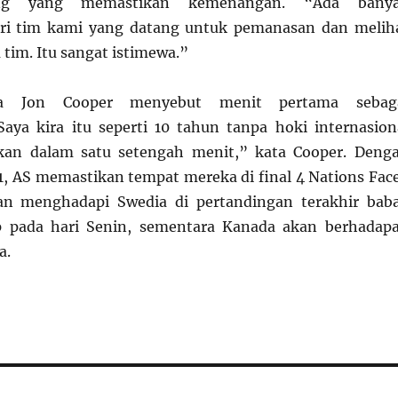
ng yang memastikan kemenangan. “Ada bany
ri tim kami yang datang untuk pemanasan dan melih
tim. Itu sangat istimewa.”
da Jon Cooper menyebut menit pertama sebag
aya kira itu seperti 10 tahun tanpa hoki internasion
an dalam satu setengah menit,” kata Cooper. Deng
 AS memastikan tempat mereka di final 4 Nations Fac
an menghadapi Swedia di pertandingan terakhir bab
p pada hari Senin, sementara Kanada akan berhadap
a.