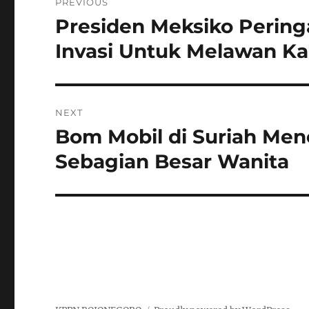
PREVIOUS
pos
Presiden Meksiko Pering
Previous
post:
Invasi Untuk Melawan Ka
NEXT
Bom Mobil di Suriah Men
Next
post:
Sebagian Besar Wanita