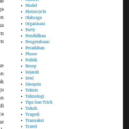
ab
Model
ga
Motorcycle
an
Olahraga
Organisasi
ka
Party
am
Pendidikan
am
Pengetahuan
Peradaban
Phone
Politik
ke
Resep
Sejarah
an
Seni
uk
Sinopsis
gu
Teknis
Teknologi
an
Tips Dan Trick
di
Tokoh
ta
Tragedi
Transaksi
ke
Travel