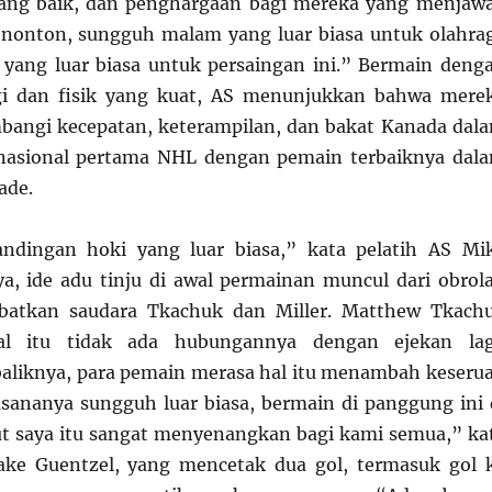
ang baik, dan penghargaan bagi mereka yang menjaw
enonton, sungguh malam yang luar biasa untuk olahra
yang luar biasa untuk persaingan ini.” Bermain deng
gi dan fisik yang kuat, AS menunjukkan bahwa mere
ngi kecepatan, keterampilan, dan bakat Kanada dal
nasional pertama NHL dengan pemain terbaiknya dal
ade.
ndingan hoki yang luar biasa,” kata pelatih AS Mi
ya, ide adu tinju di awal permainan muncul dari obrol
batkan saudara Tkachuk dan Miller. Matthew Tkach
l itu tidak ada hubungannya dengan ejekan la
aliknya, para pemain merasa hal itu menambah keseru
sananya sungguh luar biasa, bermain di panggung ini 
t saya itu sangat menyenangkan bagi kami semua,” ka
ake Guentzel, yang mencetak dua gol, termasuk gol 