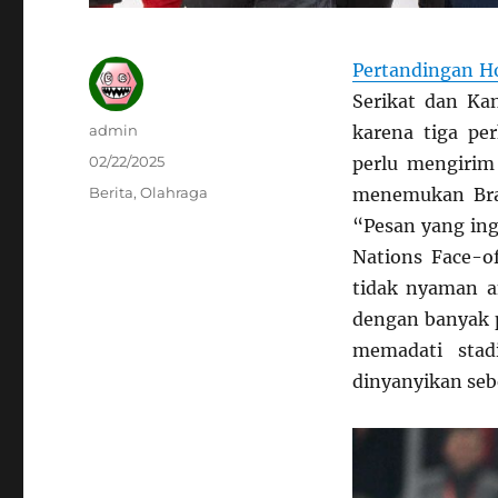
Pertandingan H
Serikat dan Ka
Author
admin
karena tiga pe
Posted
02/22/2025
perlu mengirim
on
Categories
Berita
,
Olahraga
menemukan Bra
“Pesan yang ing
Nations Face-o
tidak nyaman a
dengan banyak p
memadati sta
dinyanyikan seb