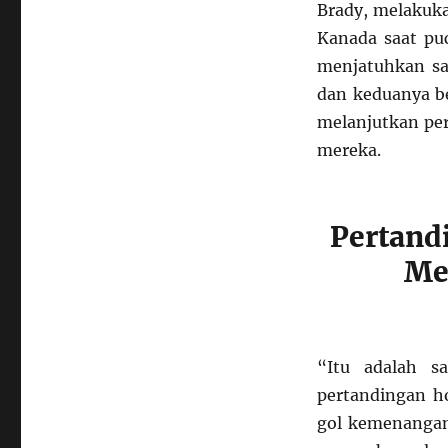
Brady, melakuk
Kanada saat puc
menjatuhkan sa
dan keduanya b
melanjutkan per
mereka.
Pertand
Me
“Itu adalah s
pertandingan ho
gol kemenangan