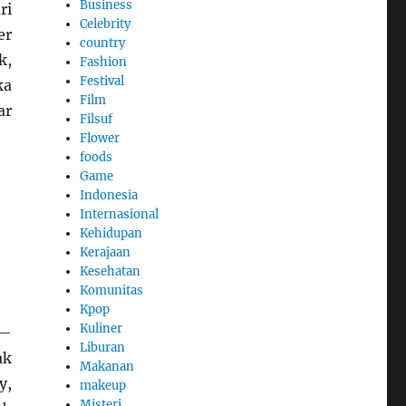
Business
ri
Celebrity
er
country
k,
Fashion
Festival
ka
Film
ar
Filsuf
Flower
foods
Game
Indonesia
Internasional
Kehidupan
Kerajaan
Kesehatan
Komunitas
Kpop
Kuliner
 —
Liburan
ak
Makanan
y,
makeup
Misteri