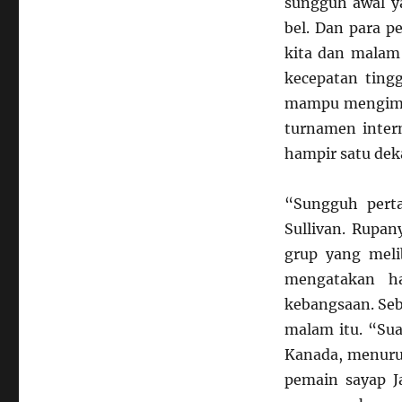
sungguh awal y
bel. Dan para p
kita dan malam 
kecepatan ting
mampu mengimba
turnamen inter
hampir satu dek
“Sungguh perta
Sullivan. Rupan
grup yang meli
mengatakan ha
kebangsaan. Seb
malam itu. “Sua
Kanada, menuru
pemain sayap J