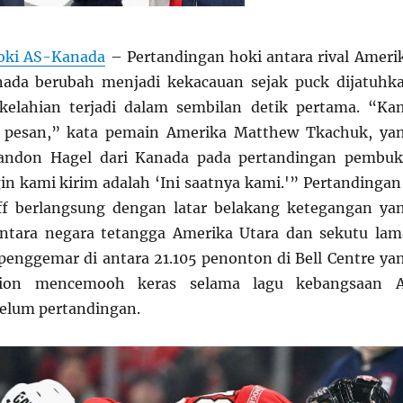
oki AS-Kanada
– Pertandingan hoki antara rival Ameri
nada berubah menjadi kekacauan sejak puck dijatuhk
rkelahian terjadi dalam sembilan detik pertama. “Ka
 pesan,” kata pemain Amerika Matthew Tkachuk, ya
ndon Hagel dari Kanada pada pertandingan pembuk
in kami kirim adalah ‘Ini saatnya kami.'” Pertandingan
ff berlangsung dengan latar belakang ketegangan ya
ntara negara tetangga Amerika Utara dan sekutu lam
enggemar di antara 21.105 penonton di Bell Centre ya
dion mencemooh keras selama lagu kebangsaan 
elum pertandingan.