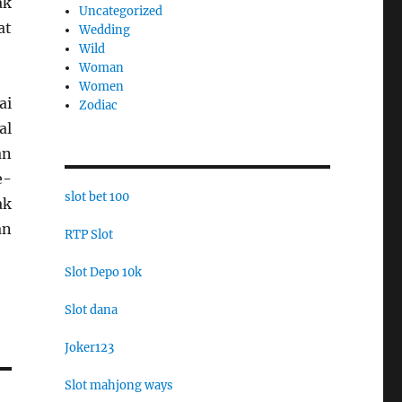
ak
Uncategorized
at
Wedding
Wild
Woman
Women
ai
Zodiac
al
an
e-
slot bet 100
ak
an
RTP Slot
Slot Depo 10k
Slot dana
Joker123
Slot mahjong ways