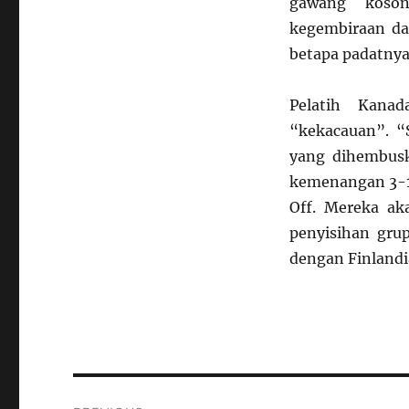
gawang koso
kegembiraan da
betapa padatnya 
Pelatih Kana
“kekacauan”. “S
yang dihembusk
kemenangan 3-1,
Off. Mereka ak
penyisihan gru
dengan Finlandi
Navigasi