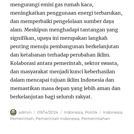
mengurangi emisi gas rumah kaca,
meningkatkan penggunaan energi terbarukan,
dan memperbaiki pengelolaan sumber daya
alam. Meskipun menghadapi tantangan yang
signifikan, upaya ini merupakan langkah
penting menuju pembangunan berkelanjutan
dan ketahanan terhadap perubahan iklim.
Kolaborasi antara pemerintah, sektor swasta,
dan masyarakat menjadi kunci keberhasilan
dalam mencapai tujuan iklim Indonesia dan
memastikan masa depan yang lebih aman dan
berkelanjutan bagi seluruh rakyat.
Author
Posted
Categories
Tags
admin
09/14/2024
Indonesia
,
Politik
Indonesia
,
on
Pemerintah
,
Pemerintah Indonesia
,
Pemerintahan