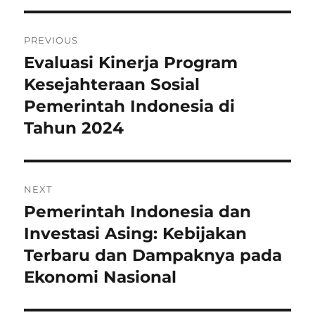
Navigasi
PREVIOUS
pos
Evaluasi Kinerja Program
Previous
post:
Kesejahteraan Sosial
Pemerintah Indonesia di
Tahun 2024
NEXT
Pemerintah Indonesia dan
Next
post:
Investasi Asing: Kebijakan
Terbaru dan Dampaknya pada
Ekonomi Nasional