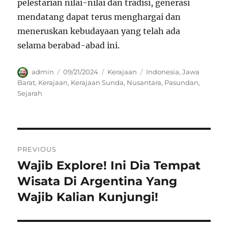
pelestarian nilai-nilai dan tradisi, generasi
mendatang dapat terus menghargai dan
meneruskan kebudayaan yang telah ada
selama berabad-abad ini.
Author
Posted
Categories
Tags
admin
09/21/2024
Kerajaan
Indonesia
,
Jawa
on
Barat
,
Kerajaan
,
Kerajaan Sunda
,
Nusantara
,
Pasundan
,
Sejarah
Navigasi
PREVIOUS
pos
Wajib Explore! Ini Dia Tempat
Previous
post:
Wisata Di Argentina Yang
Wajib Kalian Kunjungi!