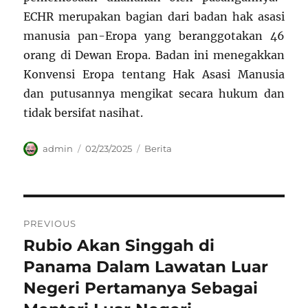
ECHR merupakan bagian dari badan hak asasi
manusia pan-Eropa yang beranggotakan 46
orang di Dewan Eropa. Badan ini menegakkan
Konvensi Eropa tentang Hak Asasi Manusia
dan putusannya mengikat secara hukum dan
tidak bersifat nasihat.
Author
Posted
Categories
admin
02/23/2025
Berita
on
Navigasi
PREVIOUS
pos
Rubio Akan Singgah di
Previous
post:
Panama Dalam Lawatan Luar
Negeri Pertamanya Sebagai