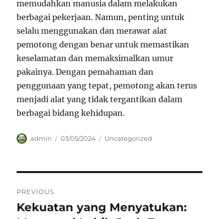
memudahkan manusia dalam melakukan
berbagai pekerjaan. Namun, penting untuk
selalu menggunakan dan merawat alat
pemotong dengan benar untuk memastikan
keselamatan dan memaksimalkan umur
pakainya. Dengan pemahaman dan
penggunaan yang tepat, pemotong akan terus
menjadi alat yang tidak tergantikan dalam
berbagai bidang kehidupan.
Author
Posted
Categories
admin
03/05/2024
Uncategorized
on
Navigasi
PREVIOUS
pos
Kekuatan yang Menyatukan:
Previous