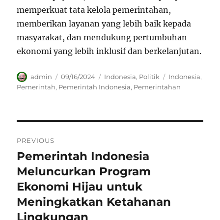
memperkuat tata kelola pemerintahan,
memberikan layanan yang lebih baik kepada
masyarakat, dan mendukung pertumbuhan
ekonomi yang lebih inklusif dan berkelanjutan.
Author
Posted
Categories
Tags
admin
09/16/2024
Indonesia
,
Politik
Indonesia
,
on
Pemerintah
,
Pemerintah Indonesia
,
Pemerintahan
Navigasi
PREVIOUS
pos
Pemerintah Indonesia
Previous
post:
Meluncurkan Program
Ekonomi Hijau untuk
Meningkatkan Ketahanan
Lingkungan