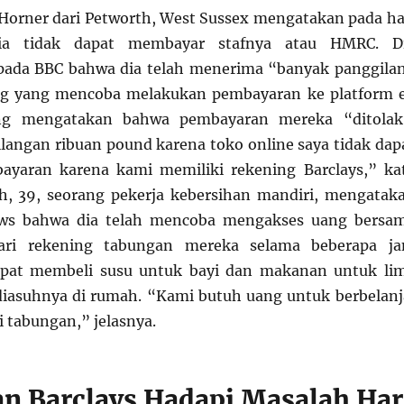
orner dari Petworth, West Sussex mengatakan pada ha
ia tidak dapat membayar stafnya atau HMRC. D
ada BBC bahwa dia telah menerima “banyak panggila
ng yang mencoba melakukan pembayaran ke platform 
ng mengatakan bahwa pembayaran mereka “ditolak
ilangan ribuan pound karena toko online saya tidak dap
yaran karena kami memiliki rekening Barclays,” ka
h, 39, seorang pekerja kebersihan mandiri, mengatak
ws bahwa dia telah mencoba mengakses uang bersa
ari rekening tabungan mereka selama beberapa j
apat membeli susu untuk bayi dan makanan untuk li
diasuhnya di rumah. “Kami butuh uang untuk berbelanj
i tabungan,” jelasnya.
n Barclays Hadapi Masalah Har