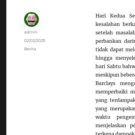
Hari Kedua Se
kesalahan berk
Author
admin
setelah masala
Posted
02/02/2025
perbankan dar
on
Categories
Berita
tidak dapat mel
hingga menyel
hari Sabtu bahw
meskipun bebera
Barclays meng
memperbaiki m
yang terdampak
yang merupakan
waktu pengem
menjelaskan p
terkena dampakn