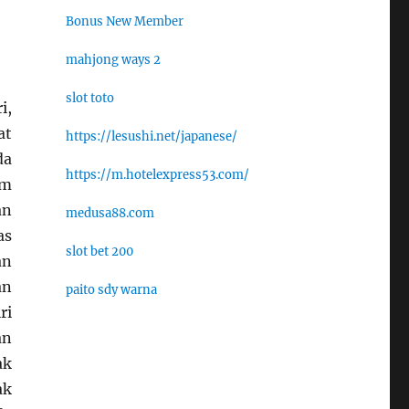
Bonus New Member
mahjong ways 2
slot toto
i,
at
https://lesushi.net/japanese/
da
https://m.hotelexpress53.com/
um
an
medusa88.com
as
slot bet 200
an
an
paito sdy warna
ri
an
ak
ak