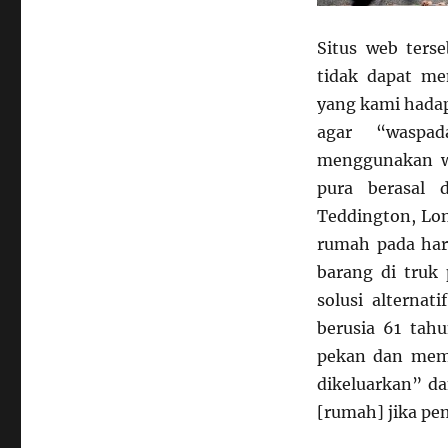
Situs web ter
tidak dapat m
yang kami hadap
agar “waspa
menggunakan wa
pura berasal d
Teddington, Lo
rumah pada har
barang di truk 
solusi alterna
berusia 61 tah
pekan dan memi
dikeluarkan” d
[rumah] jika pe