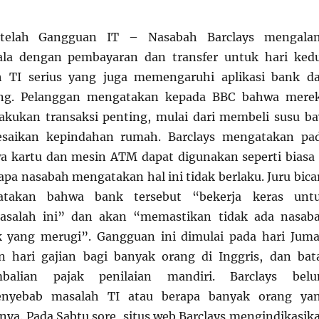
telah Gangguan IT – Nasabah Barclays mengala
ala dengan pembayaran dan transfer untuk hari ked
h TI serius yang juga memengaruhi aplikasi bank d
ing. Pelanggan mengatakan kepada BBC bahwa mere
akukan transaksi penting, mulai dari membeli susu ba
esaikan kepindahan rumah. Barclays mengatakan pa
a kartu dan mesin ATM dapat digunakan seperti biasa
pa nasabah mengatakan hal ini tidak berlaku. Juru bica
atakan bahwa bank tersebut “bekerja keras unt
asalah ini” dan akan “memastikan tidak ada nasab
 yang merugi”. Gangguan ini dimulai pada hari Juma
 hari gajian bagi banyak orang di Inggris, dan bat
balian pajak penilaian mandiri. Barclays bel
enyebab masalah TI atau berapa banyak orang ya
ya. Pada Sabtu sore, situs web Barclays mengindikasik