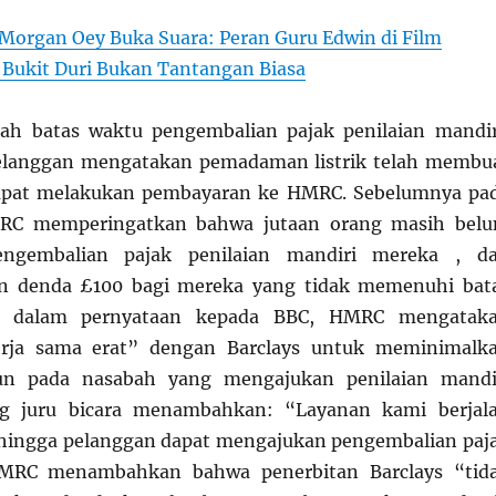
Morgan Oey Buka Suara: Peran Guru Edwin di Film
Bukit Duri Bukan Tantangan Biasa
lah batas waktu pengembalian pajak penilaian mandir
elanggan mengatakan pemadaman listrik telah membu
apat melakukan pembayaran ke HMRC. Sebelumnya pa
MRC memperingatkan bahwa jutaan orang masih bel
ngembalian pajak penilaian mandiri mereka , d
n denda £100 bagi mereka yang tidak memenuhi bat
, dalam pernyataan kepada BBC, HMRC mengatak
erja sama erat” dengan Barclays untuk meminimalk
n pada nasabah yang mengajukan penilaian mandi
ng juru bicara menambahkan: “Layanan kami berjal
sehingga pelanggan dapat mengajukan pengembalian paj
HMRC menambahkan bahwa penerbitan Barclays “tid