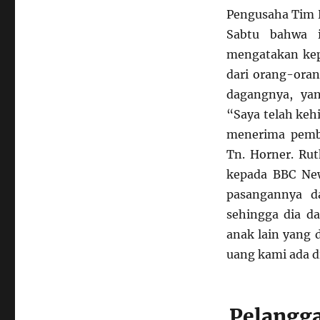
Pengusaha Tim H
Sabtu bahwa 
mengatakan kep
dari orang-ora
dagangnya, ya
“Saya telah keh
menerima pemba
Tn. Horner. Rut
kepada BBC Ne
pasangannya d
sehingga dia d
anak lain yang 
uang kami ada d
Pelangga