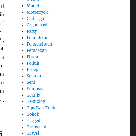
ri
Model
Motorcycle
ia
Olahraga
n”
Organisasi
e-
Party
Pendidikan
”.
Pengetahuan
at
Peradaban
ta
Phone
Politik
an
Resep
ma
Sejarah
am
Seni
Sinopsis
ma
Teknis
a,
Teknologi
Tips Dan Trick
Tokoh
Tragedi
Transaksi
i
Travel