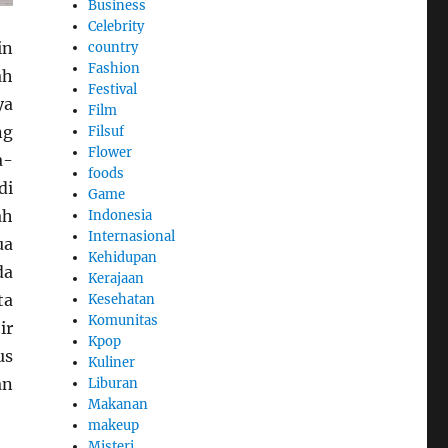
Business
Celebrity
in
country
Fashion
ah
Festival
ya
Film
ng
Filsuf
Flower
a-
foods
di
Game
ah
Indonesia
Internasional
ua
Kehidupan
da
Kerajaan
ta
Kesehatan
Komunitas
ir
Kpop
us
Kuliner
an
Liburan
Makanan
makeup
Misteri