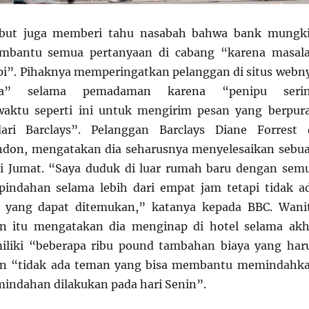
sebut juga memberi tahu nasabah bahwa bank mungk
embantu semua pertanyaan di cabang “karena masal
i”. Pihaknya memperingatkan pelanggan di situs webn
da” selama pemadaman karena “penipu seri
ktu seperti ini untuk mengirim pesan yang berpur
ari Barclays”. Pelanggan Barclays Diane Forrest 
ndon, mengatakan dia seharusnya menyelesaikan sebu
i Jumat. “Saya duduk di luar rumah baru dengan sem
pindahan selama lebih dari empat jam tetapi tidak a
tif yang dapat ditemukan,” katanya kepada BBC. Wani
un itu mengatakan dia menginap di hotel selama akh
liki “beberapa ribu pound tambahan biaya yang har
an “tidak ada teman yang bisa membantu memindahk
mindahan dilakukan pada hari Senin”.