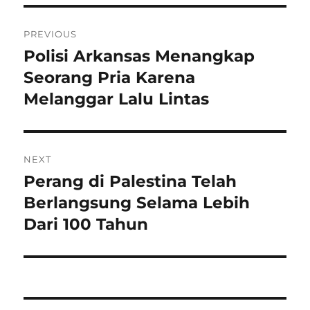
Navigasi
PREVIOUS
pos
Polisi Arkansas Menangkap
Previous
post:
Seorang Pria Karena
Melanggar Lalu Lintas
NEXT
Perang di Palestina Telah
Next
post:
Berlangsung Selama Lebih
Dari 100 Tahun