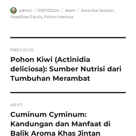
Author
Posted
Categories
Tags
admin
03/07/2024
Alam
Amerika Selatan
,
on
Passiflora Edulis
,
Pohon Markisa
Navigasi
PREVIOUS
pos
Pohon Kiwi (Actinidia
Previous
post:
deliciosa): Sumber Nutrisi dari
Tumbuhan Merambat
NEXT
Cuminum Cyminum:
Next
post:
Kandungan dan Manfaat di
Balik Aroma Khas Jintan