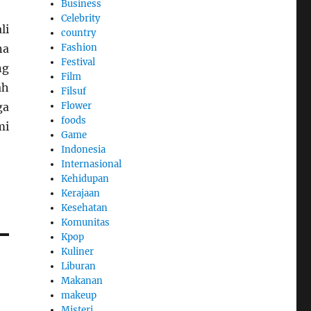
Business
Celebrity
li
country
na
Fashion
Festival
ng
Film
ah
Filsuf
ga
Flower
foods
mi
Game
Indonesia
Internasional
Kehidupan
Kerajaan
Kesehatan
Komunitas
Kpop
Kuliner
Liburan
Makanan
makeup
Misteri