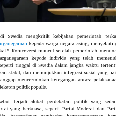
 di Swedia mengkritik kebijakan pemerintah terka
arganegaraan
kepada warga negara asing, menyebutn
kal.” Kontroversi muncul setelah pemerintah menun
arganegaraan kepada individu yang telah memenu
eperti tinggal di Swedia dalam jangka waktu tertent
aan stabil, dan menunjukkan integrasi sosial yang bai
dianggap mencerminkan ketegangan antara pelaksana
katan politik populis.
ebut terjadi akibat perdebatan politik yang seda
rtai yang berkuasa, seperti Partai Moderat dan Part
ia, berpendapat pemberian kewarganegaraan har