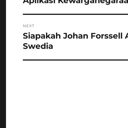
Aplikasi Kewarganegara
NEXT
Siapakah Johan Forssell 
Next
post:
Swedia