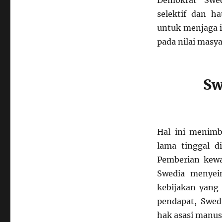
selektif dan h
untuk menjaga 
pada nilai masy
Sw
Hal ini menimb
lama tinggal d
Pemberian kew
Swedia menyeim
kebijakan yang
pendapat, Swedi
hak asasi manusi