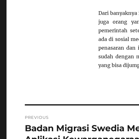
Dari banyaknya 
juga orang ya
pemerintah se
ada di sosial me
penasaran dan 
sudah dengan m
yang bisa dijump
Navigasi
PREVIOUS
pos
Badan Migrasi Swedia M
Previous
post: