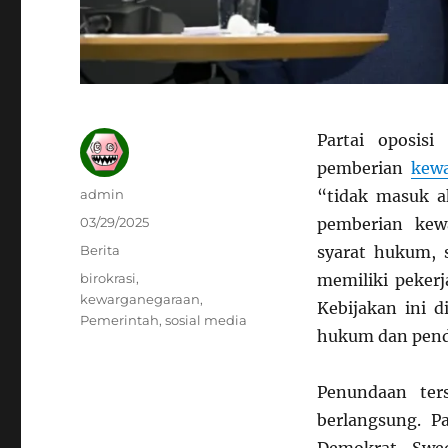
Partai oposisi
pemberian
kew
Author
admin
“tidak masuk a
Posted
03/29/2025
pemberian kew
on
Categories
Berita
syarat hukum, s
Tags
birokrasi
,
memiliki pekerj
kewarganegaraan
,
Kebijakan ini 
Pemerintah
,
sosial media
hukum dan pende
Penundaan ters
berlangsung. Pa
Demokrat Swed