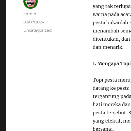
yang tak terlup
Author
admin
warna pada acar
Posted
03/07/2024
pesta bukanlah 
on
Categories
Uncategorized
menambah semar
ditentukan, dan
dan menarik.
1. Mengapa Topi
Topi pesta meru
datang ke pesta
tergantung pada
hati mereka da
pesta tersebut. S
yang efektif, m
bersama.