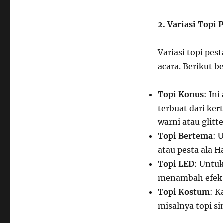
2. Variasi Topi 
Variasi topi pe
acara. Berikut b
Topi Konus
: Ini
terbuat dari ker
warni atau glitte
Topi Bertema
: 
atau pesta ala H
Topi LED
: Untuk
menambah efek 
Topi Kostum
: K
misalnya topi si