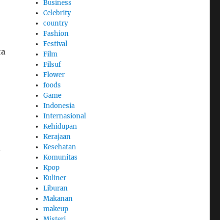
Business
Celebrity
country
Fashion
Festival
ta
Film
Filsuf
Flower
foods
Game
Indonesia
Internasional
Kehidupan
Kerajaan
n
Kesehatan
Komunitas
Kpop
Kuliner
Liburan
Makanan
makeup
Misteri