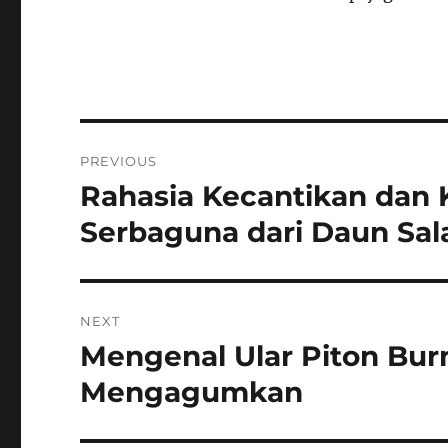
Navigasi
PREVIOUS
pos
Rahasia Kecantikan dan 
Previous
post:
Serbaguna dari Daun Sala
NEXT
Mengenal Ular Piton Bu
Next
post:
Mengagumkan