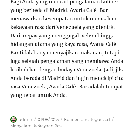
Bagi Anda yang mencari pengalaman kuliner
yang berbeda di Madrid, Avaria Café-Bar
menawarkan kesempatan untuk merasakan
kekayaan rasa dari Venezuela yang otentik.
Dari arepas yang menggugah selera hingga
hidangan utama yang kaya rasa, Avaria Café-
Bar tidak hanya menyajikan makanan, tetapi
juga sebuah pengalaman yang membawa Anda
lebih dekat dengan budaya Venezuela. Jadi, jika
Anda berada di Madrid dan ingin mencicipi cita
rasa Venezuela, Avaria Café-Bar adalah tempat
yang tepat untuk Anda.
Author
Posted
Categories
Tags
admin
01/08/2025
Kuliner
,
Uncategorized
on
Menyelami Kekayaan Rasa