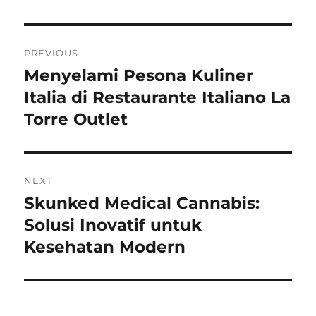
Navigasi
PREVIOUS
pos
Menyelami Pesona Kuliner
Previous
post:
Italia di Restaurante Italiano La
Torre Outlet
NEXT
Skunked Medical Cannabis:
Next
post:
Solusi Inovatif untuk
Kesehatan Modern