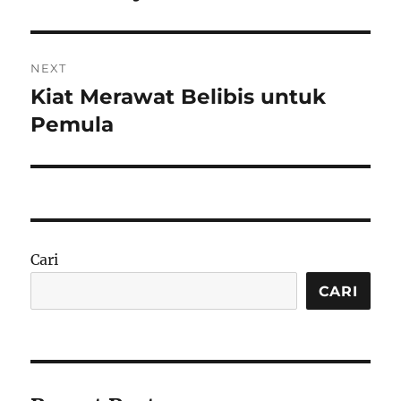
NEXT
Kiat Merawat Belibis untuk
Next
post:
Pemula
Cari
CARI