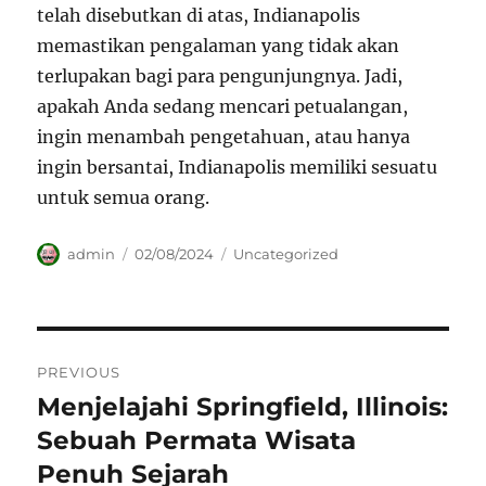
telah disebutkan di atas, Indianapolis
memastikan pengalaman yang tidak akan
terlupakan bagi para pengunjungnya. Jadi,
apakah Anda sedang mencari petualangan,
ingin menambah pengetahuan, atau hanya
ingin bersantai, Indianapolis memiliki sesuatu
untuk semua orang.
Author
Posted
Categories
admin
02/08/2024
Uncategorized
on
Navigasi
PREVIOUS
pos
Menjelajahi Springfield, Illinois:
Previous
post:
Sebuah Permata Wisata
Penuh Sejarah